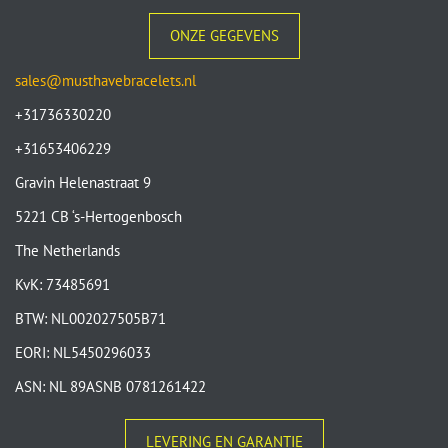
ONZE GEGEVENS
sales@musthavebracelets.nl
+31736330220
+31653406229
Gravin Helenastraat 9
5221 CB ‘s-Hertogenbosch
The Netherlands
KvK: 73485691
BTW: NL002027505B71
EORI: NL5450296033
ASN: NL 89ASNB 0781261422
LEVERING EN GARANTIE