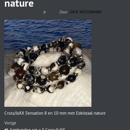
nature
20 september 2023
Door
JACK WEISSMANN
0
Cross/JaXX Sensation 8 en 10 mm met Edelstaal nature
Vorige
Armbanden set a 3 Cross/JaXX