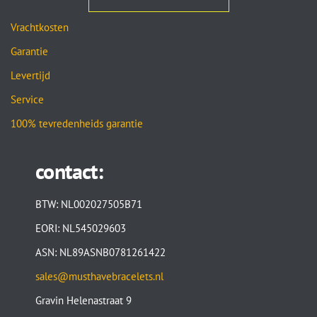
Vrachtkosten
Garantie
Levertijd
Service
100% tevredenheids garantie
contact:
BTW: NL002027505B71
EORI: NL545029603
ASN: NL89ASNB0781261422
sales@musthavebracelets.nl
Gravin Helenastraat 9