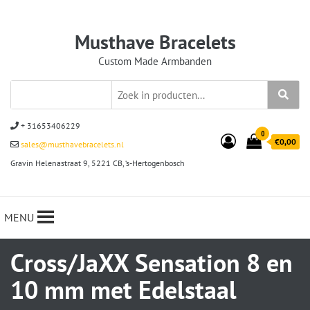
Musthave Bracelets
Custom Made Armbanden
+ 31653406229
0
€0,00
sales@musthavebracelets.nl
Gravin Helenastraat 9, 5221 CB, ‘s-Hertogenbosch
MENU
Cross/JaXX Sensation 8 en
10 mm met Edelstaal