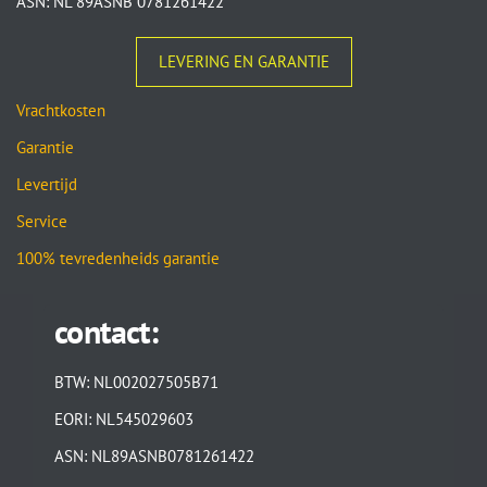
ASN: NL 89ASNB 0781261422
LEVERING EN GARANTIE
Vrachtkosten
Garantie
Levertijd
Service
100% tevredenheids garantie
contact:
BTW: NL002027505B71
EORI: NL545029603
ASN: NL89ASNB0781261422