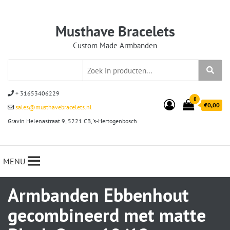
Musthave Bracelets
Custom Made Armbanden
+ 31653406229
0
€0,00
sales@musthavebracelets.nl
Gravin Helenastraat 9, 5221 CB, ‘s-Hertogenbosch
MENU
Armbanden Ebbenhout
gecombineerd met matte