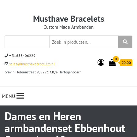
Musthave Bracelets
Custom Made Armbanden
+ 31653406229
0
€0,00
sales@musthavebracelets.nl
Gravin Helenastraat 9, 5221 CB, ‘s-Hertogenbosch
MENU
Dames en Heren
armbandenset Ebbenhout