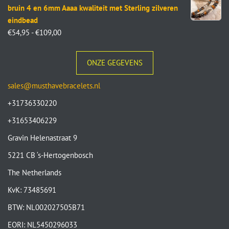
bruin 4 en 6mm Aaaa kwaliteit met Sterling zilveren
eindbead
€
54,95
-
€
109,00
ONZE GEGEVENS
sales@musthavebracelets.nl
+31736330220
+31653406229
Gravin Helenastraat 9
5221 CB ‘s-Hertogenbosch
The Netherlands
KvK: 73485691
BTW: NL002027505B71
EORI: NL5450296033