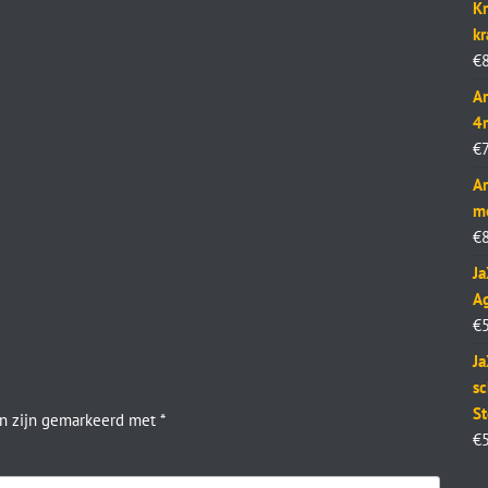
Kr
k
€
Ar
4
€
Ar
m
€
J
Ag
€
Ja
sc
St
en zijn gemarkeerd met
*
€