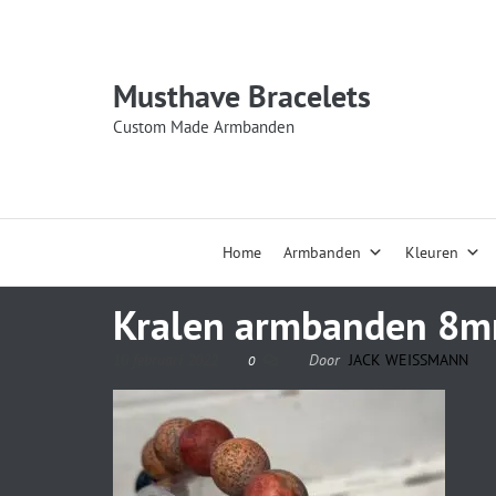
Musthave Bracelets
Custom Made Armbanden
Home
Armbanden
Kleuren
Kralen armbanden 8mm
10 februari 2022
Door
JACK WEISSMANN
0