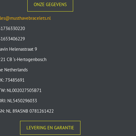
ONZE GEGEVENS
les@musthavebracelets.nl
31736330220
31653406229
avin Helenastraat 9
21 CB ‘s-Hertogenbosch
e Netherlands
vK: 73485691
TW: NL002027505B71
ORI: NL5450296033
SN: NL 89ASNB 0781261422
LEVERING EN GARANTIE