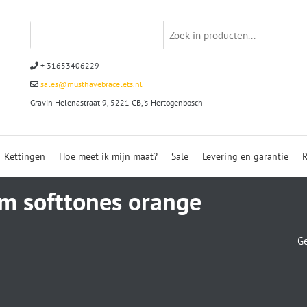
+ 31653406229
sales@musthavebracelets.nl
Gravin Helenastraat 9, 5221 CB, ‘s-Hertogenbosch
Kettingen
Hoe meet ik mijn maat?
Sale
Levering en garantie
R
 softtones orange
Ge