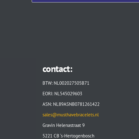
contact:
BTW: NL002027505B71
EORI: NL545029603
ASN: NL89ASNB0781261422
sales@musthavebracelets.nl
Gravin Helenastraat 9
5221 CB ‘s-Hertogenbosch