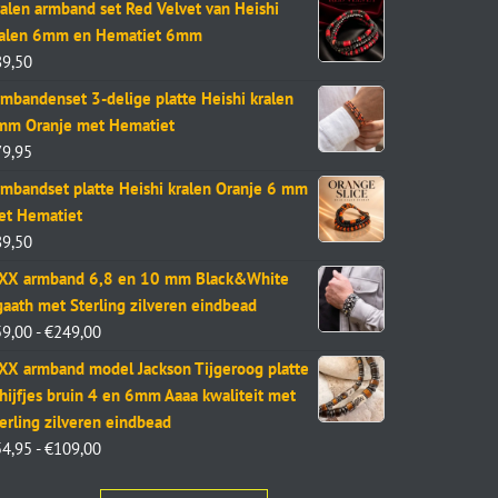
alen armband set Red Velvet van Heishi
ralen 6mm en Hematiet 6mm
89,50
mbandenset 3-delige platte Heishi kralen
mm Oranje met Hematiet
79,95
mbandset platte Heishi kralen Oranje 6 mm
et Hematiet
89,50
aXX armband 6,8 en 10 mm Black&White
aath met Sterling zilveren eindbead
59,00
-
€
249,00
XX armband model Jackson Tijgeroog platte
hijfjes bruin 4 en 6mm Aaaa kwaliteit met
erling zilveren eindbead
54,95
-
€
109,00