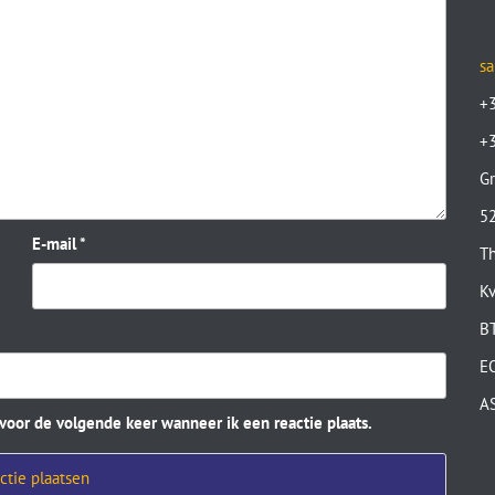
sa
+
+
Gr
52
E-mail
*
Th
K
B
E
A
 voor de volgende keer wanneer ik een reactie plaats.