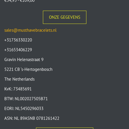
€
54,95
-
€
109,00
ONZE GEGEVENS
sales@musthavebracelets.nl
+31736330220
+31653406229
Gravin Helenastraat 9
5221 CB ‘s-Hertogenbosch
The Netherlands
KvK: 73485691
BTW: NL002027505B71
EORI: NL5450296033
ASN: NL 89ASNB 0781261422