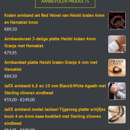
AANBEVOLEN PRODUCTS
Kralen armband set Red Velvet van Heishi kralen 6mm
en Hematiet 6mm
€
89,50
Armbandenset 3-delige platte Heishi kralen 4mm
Oranje met Hematiet
€
79,95
Armbandset platte Heishi kralen Oranje 6 mm met
Hematiet
€
89,50
JaXX armband 6,8 en 10 mm Black&White Agaath met
Sterling zilveren eindbead
€
59,00
-
€
249,00
JaXX armband model Jackson Tijgeroog platte schijfjes
bruin 4 en 6mm Aaaa kwaliteit met Sterling zilveren
eindbead