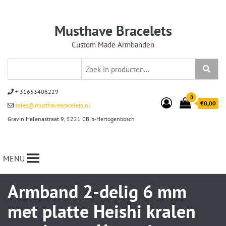
Musthave Bracelets
Custom Made Armbanden
+ 31653406229
0
€0,00
sales@musthavebracelets.nl
Gravin Helenastraat 9, 5221 CB, ‘s-Hertogenbosch
MENU
Armband 2-delig 6 mm
met platte Heishi kralen