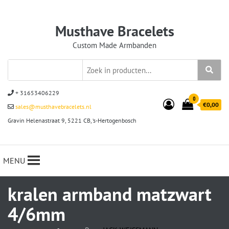
Musthave Bracelets
Custom Made Armbanden
+ 31653406229
0
€0,00
sales@musthavebracelets.nl
Gravin Helenastraat 9, 5221 CB, ‘s-Hertogenbosch
MENU
kralen armband matzwart
4/6mm