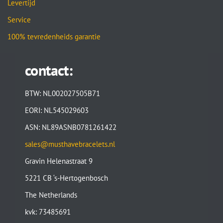
Levertijd
Service
100% tevredenheids garantie
contact:
BTW: NL002027505B71
EORI: NL545029603
ASN: NL89ASNB0781261422
sales@musthavebracelets.nl
Gravin Helenastraat 9
5221 CB ‘s-Hertogenbosch
The Netherlands
kvk: 73485691