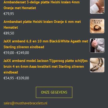
Armbandenset 3-delige platte Heishi kralen 4mm
Oranje met Hematiet
€
79,95
Armbandset platte Heishi kralen Oranje 6 mm met
Hematiet
€
89,50
JaXX armband 6,8 en 10 mm Black&White Agaath met
Sterling zilveren eindbead
€
59,00
-
€
249,00
JaXX armband model Jackson Tijgeroog platte schijfjes
bruin 4 en 6mm Aaaa kwaliteit met Sterling zilveren
eindbead
€
54,95
-
€
109,00
ONZE GEGEVENS
sales@musthavebracelets.nl