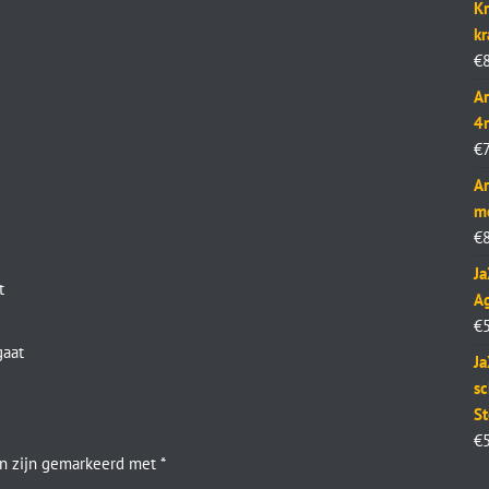
Kr
k
€
Ar
4
€
Ar
m
€
J
t
Ag
€
gaat
Ja
sc
St
€
en zijn gemarkeerd met
*