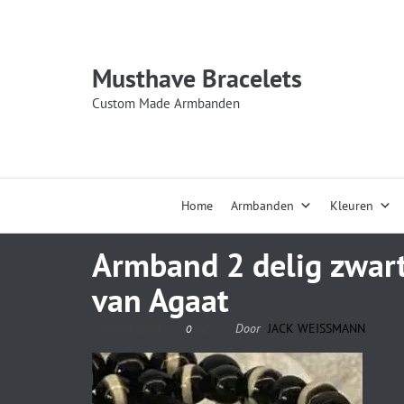
Musthave Bracelets
Custom Made Armbanden
Home
Armbanden
Kleuren
Armband 2 delig zwart
van Agaat
2 maart 2024
Door
JACK WEISSMANN
0