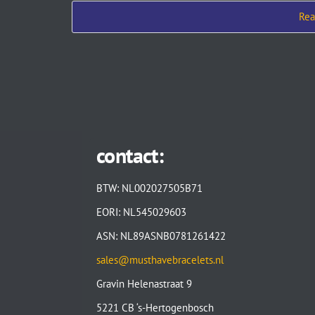
contact:
BTW: NL002027505B71
EORI: NL545029603
ASN: NL89ASNB0781261422
sales@musthavebracelets.nl
Gravin Helenastraat 9
5221 CB ‘s-Hertogenbosch