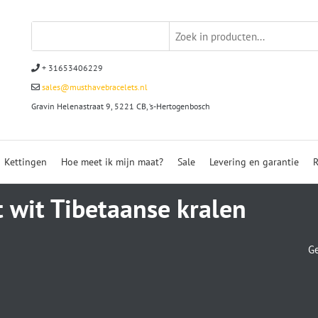
+ 31653406229
sales@musthavebracelets.nl
Gravin Helenastraat 9, 5221 CB, ‘s-Hertogenbosch
Kettingen
Hoe meet ik mijn maat?
Sale
Levering en garantie
R
 wit Tibetaanse kralen
Ge