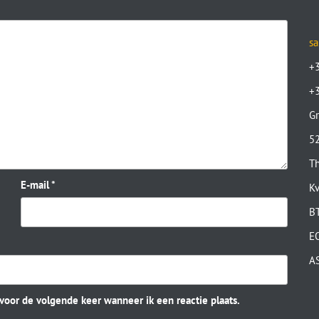
sa
+
+
Gr
52
Th
E-mail
*
K
B
E
A
 voor de volgende keer wanneer ik een reactie plaats.