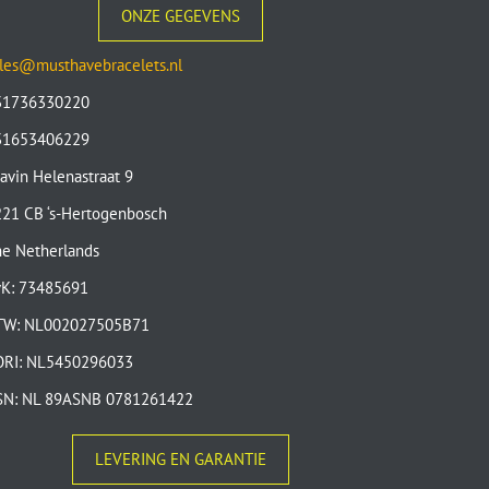
ONZE GEGEVENS
les@musthavebracelets.nl
31736330220
31653406229
avin Helenastraat 9
21 CB ‘s-Hertogenbosch
e Netherlands
vK: 73485691
TW: NL002027505B71
ORI: NL5450296033
SN: NL 89ASNB 0781261422
LEVERING EN GARANTIE