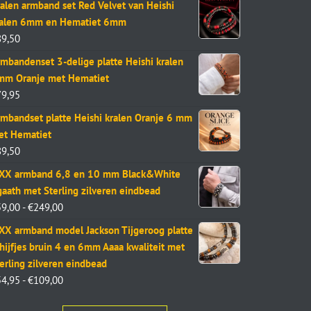
alen armband set Red Velvet van Heishi
ralen 6mm en Hematiet 6mm
89,50
mbandenset 3-delige platte Heishi kralen
mm Oranje met Hematiet
79,95
mbandset platte Heishi kralen Oranje 6 mm
et Hematiet
89,50
aXX armband 6,8 en 10 mm Black&White
aath met Sterling zilveren eindbead
59,00
-
€
249,00
XX armband model Jackson Tijgeroog platte
hijfjes bruin 4 en 6mm Aaaa kwaliteit met
erling zilveren eindbead
54,95
-
€
109,00