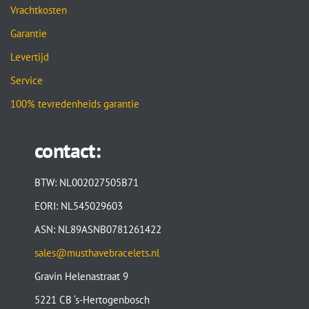
Vrachtkosten
Garantie
Levertijd
Service
100% tevredenheids garantie
contact:
BTW: NL002027505B71
EORI: NL545029603
ASN: NL89ASNB0781261422
sales@musthavebracelets.nl
Gravin Helenastraat 9
5221 CB ‘s-Hertogenbosch