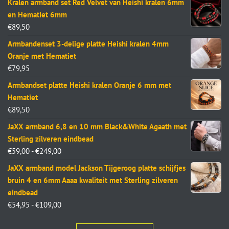
Kralen armband set Red Velvet van Heishi kralen 6mm
en Hematiet 6mm
€
89,50
Armbandenset 3-delige platte Heishi kralen 4mm
Oranje met Hematiet
€
79,95
Armbandset platte Heishi kralen Oranje 6 mm met
Hematiet
€
89,50
JaXX armband 6,8 en 10 mm Black&White Agaath met
Sterling zilveren eindbead
€
59,00
-
€
249,00
JaXX armband model Jackson Tijgeroog platte schijfjes
bruin 4 en 6mm Aaaa kwaliteit met Sterling zilveren
eindbead
€
54,95
-
€
109,00