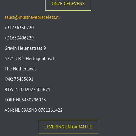
ONZE GEGEVENS
sales@musthavebracelets.nl
+31736330220
+31653406229
Gravin Helenastraat 9
5221 CB ‘s-Hertogenbosch
The Netherlands
KvK: 73485691
BTW: NL002027505B71
EORI: NL5450296033
ASN: NL 89ASNB 0781261422
LEVERING EN GARANTIE