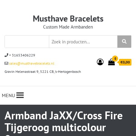
Musthave Bracelets
Custom Made Armbanden
+ 31653406229
0
€0,00
sales@musthavebracelets.nl
Gravin Helenastraat 9, 5221 CB, ‘s-Hertogenbosch
MENU
Armband JaXX/Cross Fire
Tijgeroog multicolour