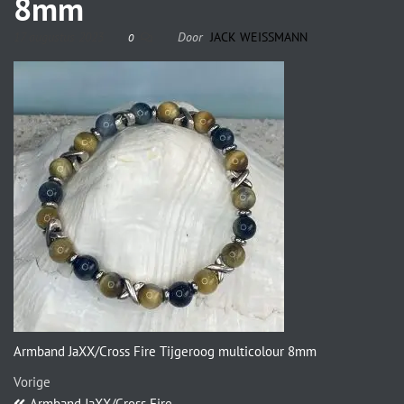
8mm
17 augustus 2023
Door
JACK WEISSMANN
0
Armband JaXX/Cross Fire Tijgeroog multicolour 8mm
Vorige
Armband JaXX/Cross Fire