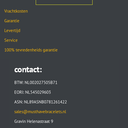
Vrachtkosten
Garantie
Levertijd
Service
100% tevredenheids garantie
contact:
BTW: NL002027505B71
EORI: NL545029603
ASN: NL89ASNB0781261422
sales@musthavebracelets.nl
Gravin Helenastraat 9