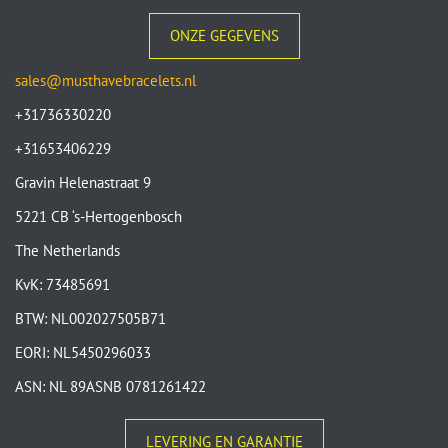
ONZE GEGEVENS
sales@musthavebracelets.nl
+31736330220
+31653406229
Gravin Helenastraat 9
5221 CB ‘s-Hertogenbosch
The Netherlands
KvK: 73485691
BTW: NL002027505B71
EORI: NL5450296033
ASN: NL 89ASNB 0781261422
LEVERING EN GARANTIE