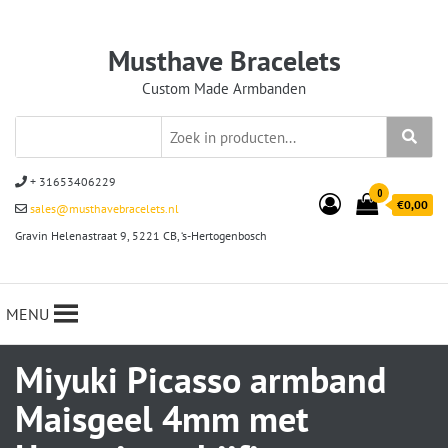
Musthave Bracelets
Custom Made Armbanden
+ 31653406229
0
€0,00
sales@musthavebracelets.nl
Gravin Helenastraat 9, 5221 CB, ‘s-Hertogenbosch
MENU
Miyuki Picasso armband
Maisgeel 4mm met