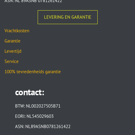
ASN: NL 89ASNB 0781261422
LEVERING EN GARANTIE
Vrachtkosten
Garantie
Levertijd
Service
100% tevredenheids garantie
contact:
BTW: NL002027505B71
EORI: NL545029603
ASN: NL89ASNB0781261422