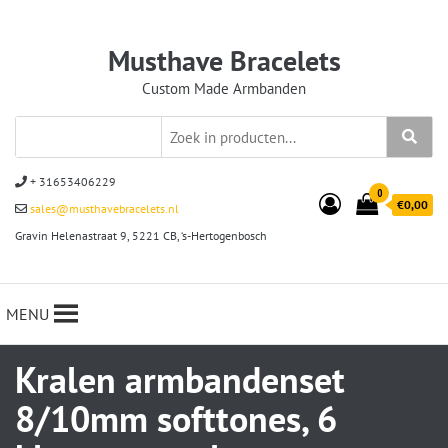
Musthave Bracelets
Custom Made Armbanden
+ 31653406229
0
€0,00
sales@musthavebracelets.nl
Gravin Helenastraat 9, 5221 CB, ‘s-Hertogenbosch
MENU
Kralen armbandenset
8/10mm softtones, 6