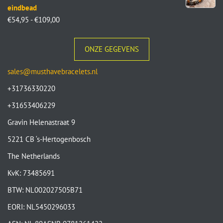
eindbead
€
54,95
-
€
109,00
ONZE GEGEVENS
sales@musthavebracelets.nl
+31736330220
+31653406229
Gravin Helenastraat 9
5221 CB ‘s-Hertogenbosch
The Netherlands
KvK: 73485691
BTW: NL002027505B71
EORI: NL5450296033