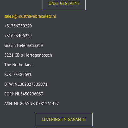
ONZE GEGEVENS
sales@musthavebracelets.nl
+31736330220
+31653406229
Gravin Helenastraat 9
5221 CB ‘s-Hertogenbosch
The Netherlands
KvK: 73485691
BTW: NL002027505B71
EORI: NL5450296033
ASN: NL 89ASNB 0781261422
LEVERING EN GARANTIE