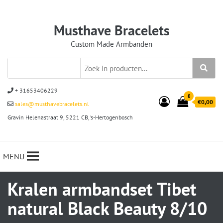
Musthave Bracelets
Custom Made Armbanden
+ 31653406229
0
€0,00
sales@musthavebracelets.nl
Gravin Helenastraat 9, 5221 CB, ‘s-Hertogenbosch
MENU
Kralen armbandset Tibet
natural Black Beauty 8/10