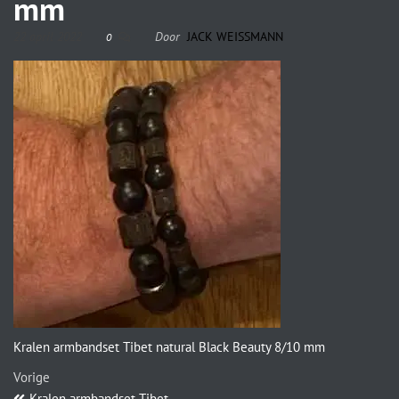
mm
22 april 2022
Door
JACK WEISSMANN
0
Kralen armbandset Tibet natural Black Beauty 8/10 mm
Vorige
Kralen armbandset Tibet