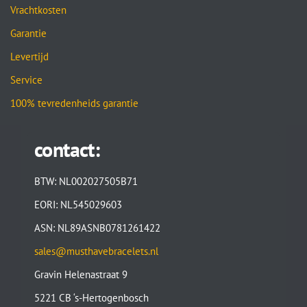
Vrachtkosten
Garantie
Levertijd
Service
100% tevredenheids garantie
contact:
BTW: NL002027505B71
EORI: NL545029603
ASN: NL89ASNB0781261422
sales@musthavebracelets.nl
Gravin Helenastraat 9
5221 CB ‘s-Hertogenbosch