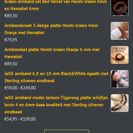
Kralen armband set Red Velvet van Heishi kralen 6mm
en Hematiet 6mm
€
89,50
Armbandenset 3-delige platte Heishi kralen 4mm
Oranje met Hematiet
€
79,95
Armbandset platte Heishi kralen Oranje 6 mm met
Hematiet
€
89,50
JaXX armband 6,8 en 10 mm Black&White Agaath met
Sterling zilveren eindbead
€
59,00
-
€
249,00
JaXX armband model Jackson Tijgeroog platte schijfjes
bruin 4 en 6mm Aaaa kwaliteit met Sterling zilveren
eindbead
€
54,95
-
€
109,00