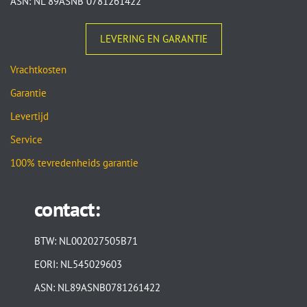
ASN: NL 89ASNB 0781261422
LEVERING EN GARANTIE
Vrachtkosten
Garantie
Levertijd
Service
100% tevredenheids garantie
contact:
BTW: NL002027505B71
EORI: NL545029603
ASN: NL89ASNB0781261422