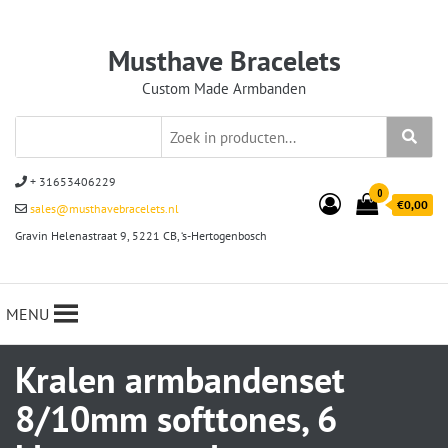
Musthave Bracelets
Custom Made Armbanden
+ 31653406229
0
€0,00
sales@musthavebracelets.nl
Gravin Helenastraat 9, 5221 CB, ‘s-Hertogenbosch
MENU
Kralen armbandenset
8/10mm softtones, 6