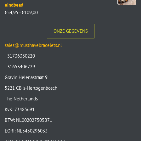
eindbead
€
54,95
-
€
109,00
ONZE GEGEVENS
sales@musthavebracelets.nl
+31736330220
+31653406229
Gravin Helenastraat 9
5221 CB ‘s-Hertogenbosch
The Netherlands
KvK: 73485691
BTW: NL002027505B71
EORI: NL5450296033