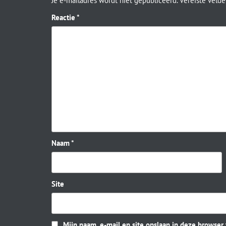
Je e-mailadres wordt niet gepubliceerd.
Vereiste veld
Reactie
*
Naam
*
Site
Mijn naam, e-mail en site opslaan in deze browser