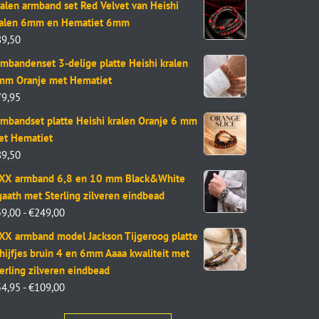
alen armband set Red Velvet van Heishi
ralen 6mm en Hematiet 6mm
89,50
mbandenset 3-delige platte Heishi kralen
mm Oranje met Hematiet
79,95
mbandset platte Heishi kralen Oranje 6 mm
et Hematiet
89,50
aXX armband 6,8 en 10 mm Black&White
aath met Sterling zilveren eindbead
59,00
-
€
249,00
XX armband model Jackson Tijgeroog platte
hijfjes bruin 4 en 6mm Aaaa kwaliteit met
erling zilveren eindbead
54,95
-
€
109,00