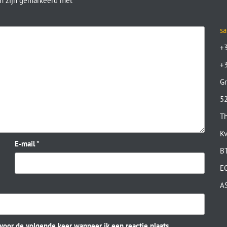
en zijn gemarkeerd met
*
sa
+
+
Gr
52
Th
K
E-mail
*
B
E
A
 voor de volgende keer wanneer ik een reactie plaats.