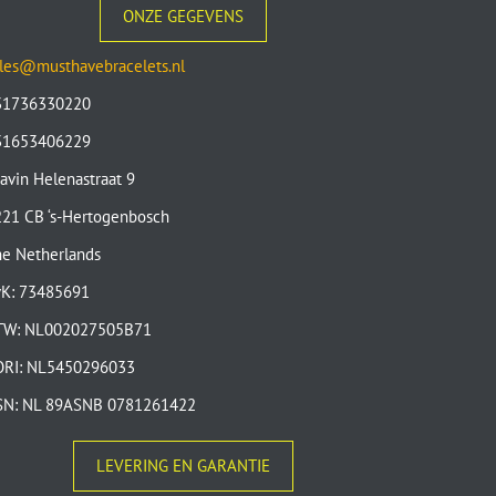
ONZE GEGEVENS
les@musthavebracelets.nl
31736330220
31653406229
avin Helenastraat 9
21 CB ‘s-Hertogenbosch
e Netherlands
vK: 73485691
TW: NL002027505B71
ORI: NL5450296033
SN: NL 89ASNB 0781261422
LEVERING EN GARANTIE