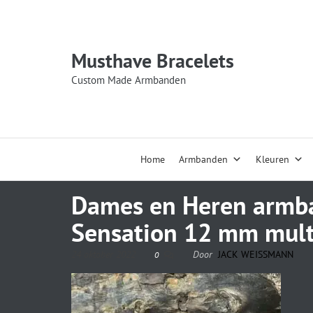
Musthave Bracelets
Custom Made Armbanden
Home
Armbanden
Kleuren
Dames en Heren armb
Sensation 12 mm mult
24 oktober 2022
Door
JACK WEISSMANN
0