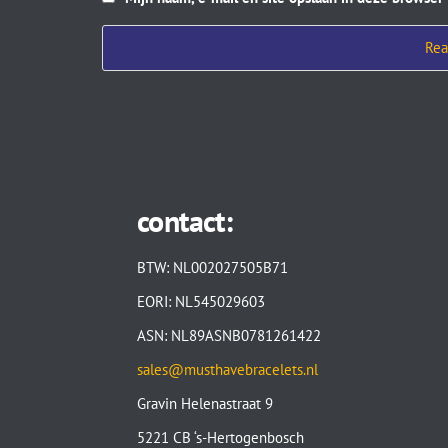
contact:
BTW: NL002027505B71
EORI: NL545029603
ASN: NL89ASNB0781261422
sales@musthavebracelets.nl
Gravin Helenastraat 9
5221 CB ‘s-Hertogenbosch