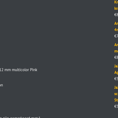
Kr
k
€
Ar
4
€
Ar
m
€
J
2 mm multicolor Pink
Ag
€
on
Ja
sc
St
€