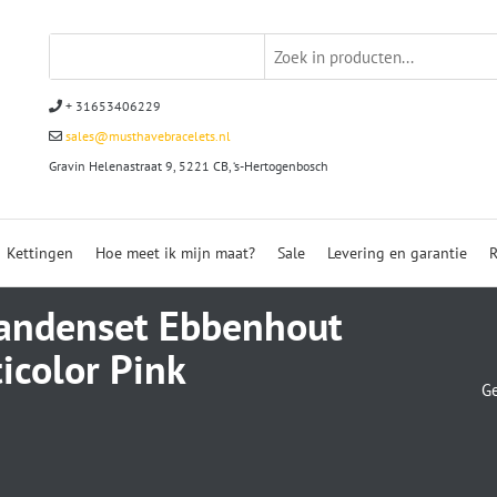
+ 31653406229
sales@musthavebracelets.nl
Gravin Helenastraat 9, 5221 CB, ‘s-Hertogenbosch
Kettingen
Hoe meet ik mijn maat?
Sale
Levering en garantie
R
andenset Ebbenhout
icolor Pink
Ge