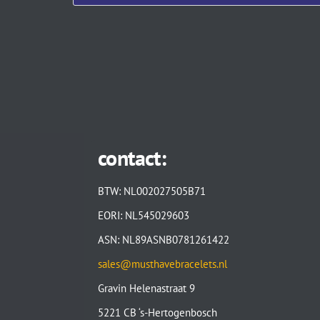
contact:
BTW: NL002027505B71
EORI: NL545029603
ASN: NL89ASNB0781261422
sales@musthavebracelets.nl
Gravin Helenastraat 9
5221 CB ‘s-Hertogenbosch