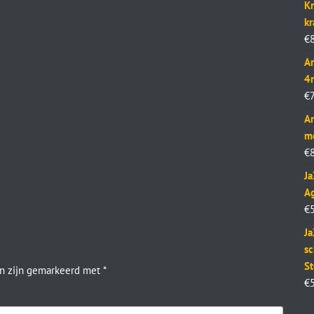
Kr
k
€
Ar
4
€
Ar
m
€
J
Ag
€
Ja
sc
St
en zijn gemarkeerd met
*
€