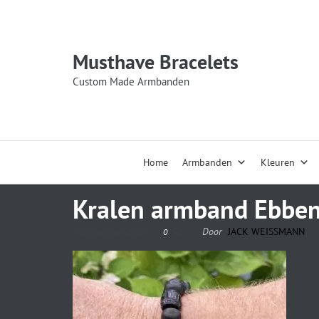
Musthave Bracelets
Custom Made Armbanden
Home
Armbanden
Kleuren
Kralen armband Ebbe
7 september 2022
Door
JACK WEISSMANN
0