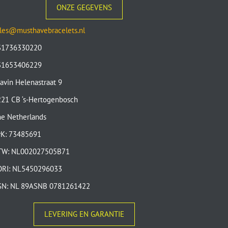
ONZE GEGEVENS
les@musthavebracelets.nl
31736330220
31653406229
avin Helenastraat 9
21 CB ‘s-Hertogenbosch
e Netherlands
vK: 73485691
TW: NL002027505B71
ORI: NL5450296033
SN: NL 89ASNB 0781261422
LEVERING EN GARANTIE