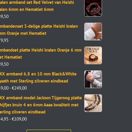
alen armband set Red Velvet van Heishi
ralen 6mm en Hematiet 6mm
89,50
mbandenset 3-delige platte Heishi kralen
mm Oranje met Hematiet
79,95
mbandset platte Heishi kralen Oranje 6 mm
et Hematiet
89,50
aXX armband 6,8 en 10 mm Black&White
aath met Sterling zilveren eindbead
59,00
-
€
249,00
XX armband model Jackson Tijgeroog platte
hijfjes bruin 4 en 6mm Aaaa kwaliteit met
erling zilveren eindbead
54,95
-
€
109,00