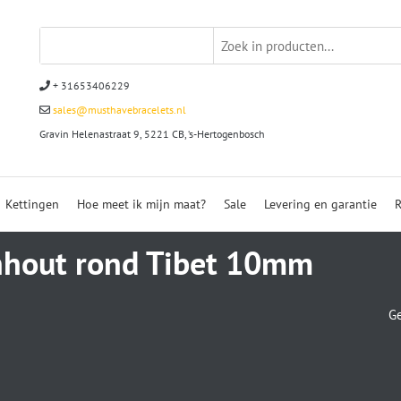
+ 31653406229
sales@musthavebracelets.nl
Gravin Helenastraat 9, 5221 CB, ‘s-Hertogenbosch
Kettingen
Hoe meet ik mijn maat?
Sale
Levering en garantie
R
nhout rond Tibet 10mm
Ge