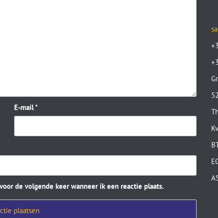
sa
+
+
Gr
52
E-mail
*
Th
K
B
E
A
 voor de volgende keer wanneer ik een reactie plaats.