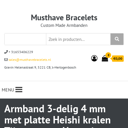
Musthave Bracelets
Custom Made Armbanden
+ 31653406229
0
€0,00
sales@musthavebracelets.nl
Gravin Helenastraat 9, 5221 CB, ‘s-Hertogenbosch
MENU
Armband 3-delig 4 mm
met platte Heishi kralen