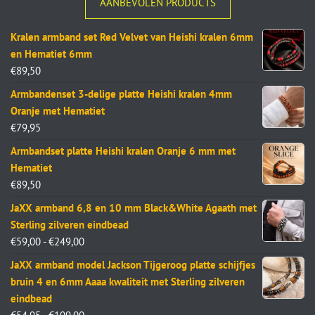
AANBEVOLEN PRODUCTS
Kralen armband set Red Velvet van Heishi kralen 6mm
en Hematiet 6mm
€
89,50
Armbandenset 3-delige platte Heishi kralen 4mm
Oranje met Hematiet
€
79,95
Armbandset platte Heishi kralen Oranje 6 mm met
Hematiet
€
89,50
JaXX armband 6,8 en 10 mm Black&White Agaath met
Sterling zilveren eindbead
€
59,00
-
€
249,00
JaXX armband model Jackson Tijgeroog platte schijfjes
bruin 4 en 6mm Aaaa kwaliteit met Sterling zilveren
eindbead