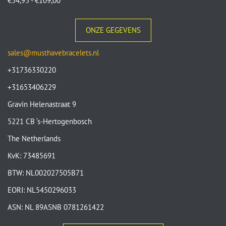
€
54,95
-
€
109,00
ONZE GEGEVENS
sales@musthavebracelets.nl
+31736330220
+31653406229
Gravin Helenastraat 9
5221 CB ‘s-Hertogenbosch
The Netherlands
KvK: 73485691
BTW: NL002027505B71
EORI: NL5450296033
ASN: NL 89ASNB 0781261422