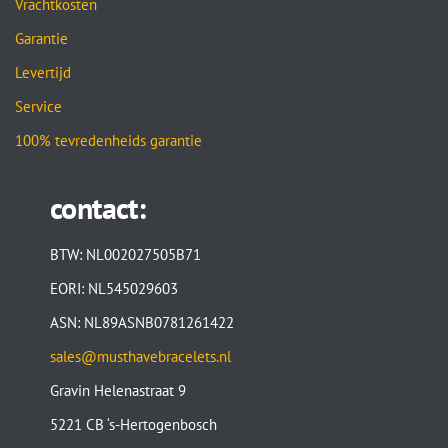
Vrachtkosten
Garantie
Levertijd
Service
100% tevredenheids garantie
contact:
BTW: NL002027505B71
EORI: NL545029603
ASN: NL89ASNB0781261422
sales@musthavebracelets.nl
Gravin Helenastraat 9
5221 CB ‘s-Hertogenbosch