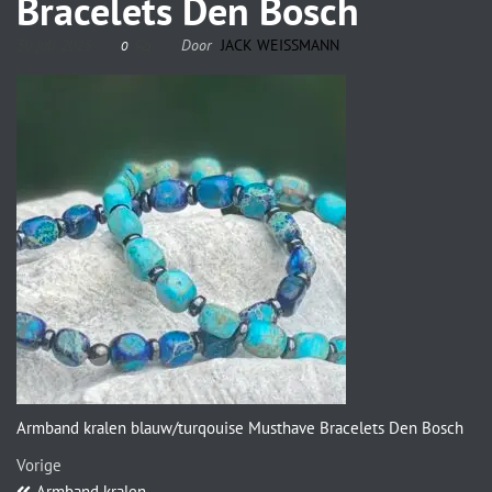
Bracelets Den Bosch
30 juli 2023
Door
JACK WEISSMANN
0
Armband kralen blauw/turqouise Musthave Bracelets Den Bosch
Vorige
Armband kralen