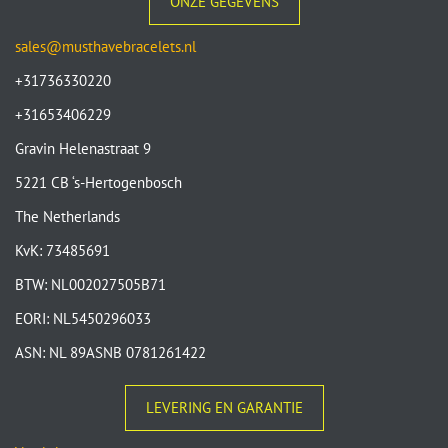
ONZE GEGEVENS
sales@musthavebracelets.nl
+31736330220
+31653406229
Gravin Helenastraat 9
5221 CB ‘s-Hertogenbosch
The Netherlands
KvK: 73485691
BTW: NL002027505B71
EORI: NL5450296033
ASN: NL 89ASNB 0781261422
LEVERING EN GARANTIE