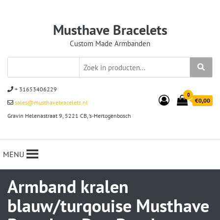
Musthave Bracelets
Custom Made Armbanden
+ 31653406229
0
€0,00
sales@musthavebracelets.nl
Gravin Helenastraat 9, 5221 CB, ‘s-Hertogenbosch
MENU
Armband kralen
blauw/turqouise Musthave