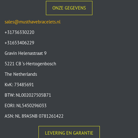
ONZE GEGEVENS
sales@musthavebracelets.nl
+31736330220
+31653406229
Gravin Helenastraat 9
5221 CB ‘s-Hertogenbosch
The Netherlands
KvK: 73485691
BTW: NL002027505B71
EORI: NL5450296033
ASN: NL 89ASNB 0781261422
LEVERING EN GARANTIE