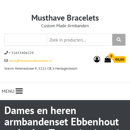
Musthave Bracelets
Custom Made Armbanden
+ 31653406229
0
€0,00
sales@musthavebracelets.nl
Gravin Helenastraat 9, 5221 CB, ‘s-Hertogenbosch
MENU
Dames en heren
armbandenset Ebbenhout