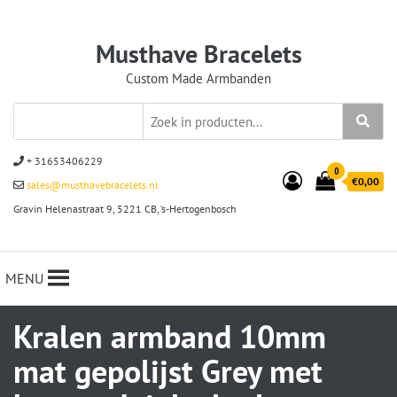
Musthave Bracelets
Custom Made Armbanden
+ 31653406229
0
€0,00
sales@musthavebracelets.nl
Gravin Helenastraat 9, 5221 CB, ‘s-Hertogenbosch
MENU
Kralen armband 10mm
mat gepolijst Grey met