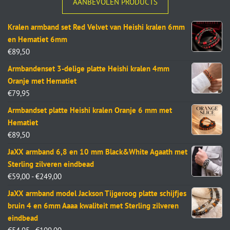
AANBEVOLEN PRODUCTS
Kralen armband set Red Velvet van Heishi kralen 6mm
en Hematiet 6mm
€
89,50
Armbandenset 3-delige platte Heishi kralen 4mm
Oranje met Hematiet
€
79,95
Armbandset platte Heishi kralen Oranje 6 mm met
Hematiet
€
89,50
JaXX armband 6,8 en 10 mm Black&White Agaath met
Sterling zilveren eindbead
€
59,00
-
€
249,00
JaXX armband model Jackson Tijgeroog platte schijfjes
bruin 4 en 6mm Aaaa kwaliteit met Sterling zilveren
eindbead