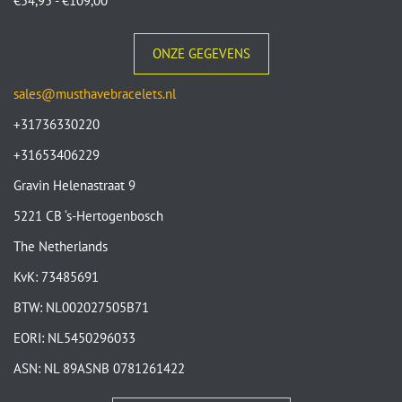
€
54,95
-
€
109,00
ONZE GEGEVENS
sales@musthavebracelets.nl
+31736330220
+31653406229
Gravin Helenastraat 9
5221 CB ‘s-Hertogenbosch
The Netherlands
KvK: 73485691
BTW: NL002027505B71
EORI: NL5450296033
ASN: NL 89ASNB 0781261422