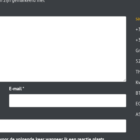
en zijn gemarkeerd met
*
sa
+
+
Gr
52
Th
K
E-mail
*
B
E
A
 voor de volgende keer wanneer ik een reactie plaats.