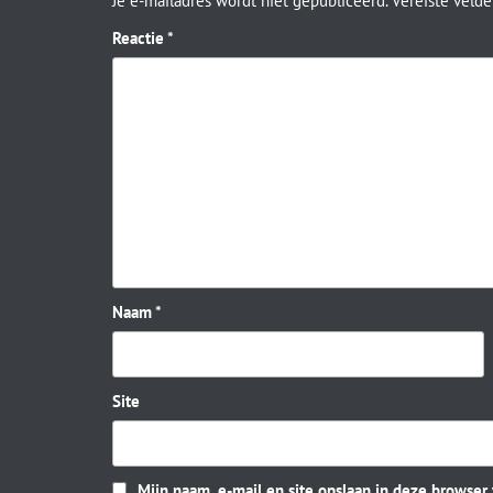
Je e-mailadres wordt niet gepubliceerd.
Vereiste veld
Reactie
*
Naam
*
Site
Mijn naam, e-mail en site opslaan in deze browser