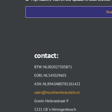
contact:
BTW: NL002027505B71
EORI: NL545029603
ASN: NL89ASNB0781261422
sales@musthavebracelets.nl
Gravin Helenastraat 9
5221 CB ‘s-Hertogenbosch