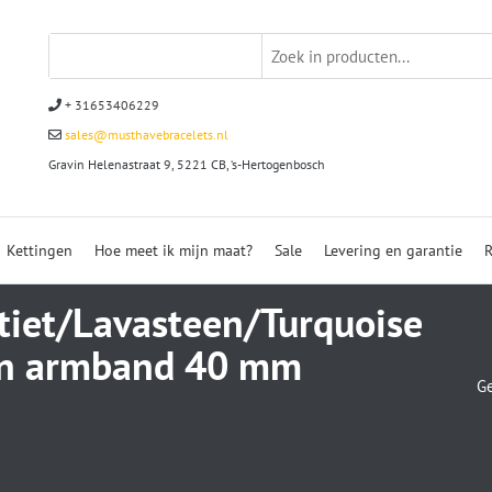
+ 31653406229
sales@musthavebracelets.nl
Gravin Helenastraat 9, 5221 CB, ‘s-Hertogenbosch
Kettingen
Hoe meet ik mijn maat?
Sale
Levering en garantie
R
iet/Lavasteen/Turquoise
en armband 40 mm
Ge