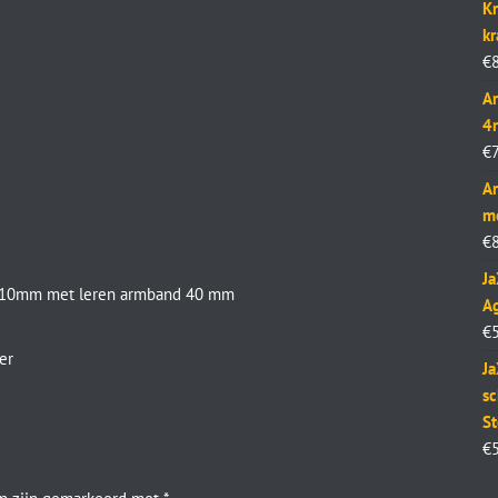
Kr
k
€
Ar
4
€
Ar
m
€
J
r 10mm met leren armband 40 mm
Ag
€
er
Ja
sc
St
€