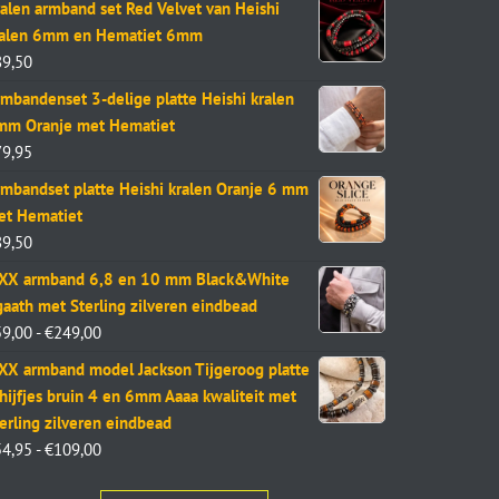
alen armband set Red Velvet van Heishi
ralen 6mm en Hematiet 6mm
89,50
mbandenset 3-delige platte Heishi kralen
mm Oranje met Hematiet
79,95
mbandset platte Heishi kralen Oranje 6 mm
et Hematiet
89,50
aXX armband 6,8 en 10 mm Black&White
aath met Sterling zilveren eindbead
59,00
-
€
249,00
XX armband model Jackson Tijgeroog platte
hijfjes bruin 4 en 6mm Aaaa kwaliteit met
erling zilveren eindbead
54,95
-
€
109,00