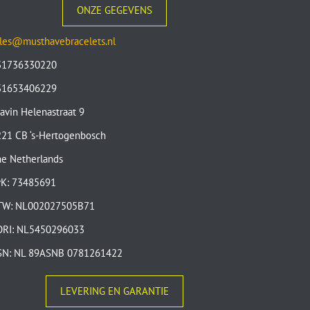
ONZE GEGEVENS
les@musthavebracelets.nl
31736330220
31653406229
avin Helenastraat 9
21 CB ‘s-Hertogenbosch
e Netherlands
vK: 73485691
TW: NL002027505B71
ORI: NL5450296033
SN: NL 89ASNB 0781261422
LEVERING EN GARANTIE