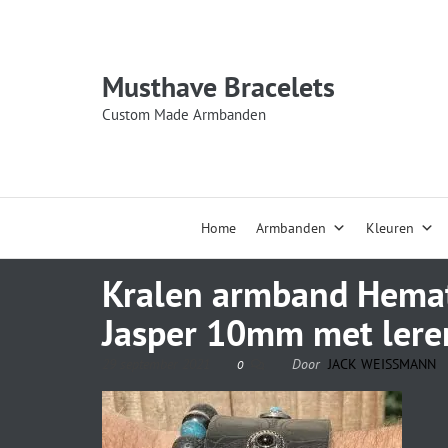
Musthave Bracelets
Custom Made Armbanden
Home
Armbanden
Kleuren
Kralen armband Hemat
Jasper 10mm met ler
29 september 2021
Door
JACK WEISSMANN
0