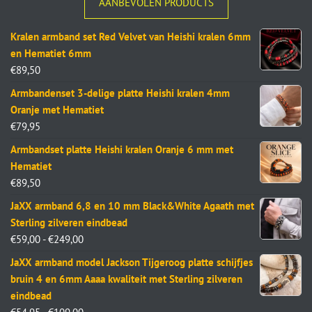
AANBEVOLEN PRODUCTS
Kralen armband set Red Velvet van Heishi kralen 6mm
en Hematiet 6mm
€
89,50
Armbandenset 3-delige platte Heishi kralen 4mm
Oranje met Hematiet
€
79,95
Armbandset platte Heishi kralen Oranje 6 mm met
Hematiet
€
89,50
JaXX armband 6,8 en 10 mm Black&White Agaath met
Sterling zilveren eindbead
€
59,00
-
€
249,00
JaXX armband model Jackson Tijgeroog platte schijfjes
bruin 4 en 6mm Aaaa kwaliteit met Sterling zilveren
eindbead