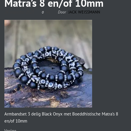
Matra’s 8 en/of 10mm
26 augustus 2023
Door
JACK WEISSMANN
0
Armbandset 3 delig Black Onyx met Boeddhistische Matra’s 8
en/of 10mm
Vorige