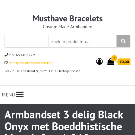
Musthave Bracelets
Custom Made Armbanden
+ 31653406229
0
€0,00
sales@musthavebracelets.nl
Gravin Helenastraat 9, 5221 CB, ‘s-Hertogenbosch
MENU
Armbandset 3 delig Black
Onyx met Boeddhistische