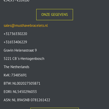
€
54,95
-
€
109,00
ONZE GEGEVENS
sales@musthavebracelets.nl
+31736330220
+31653406229
Gravin Helenastraat 9
5221 CB ‘s-Hertogenbosch
The Netherlands
KvK: 73485691
BTW: NL002027505B71
EORI: NL5450296033
ASN: NL 89ASNB 0781261422