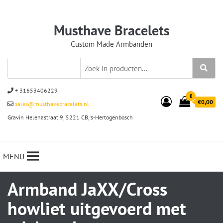
Musthave Bracelets
Custom Made Armbanden
+ 31653406229
0
€0,00
sales@musthavebracelets.nl
Gravin Helenastraat 9, 5221 CB, ‘s-Hertogenbosch
MENU
Armband JaXX/Cross
howliet uitgevoerd met