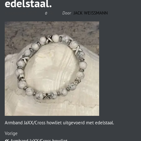
edelstaal.
6 september 2023
Door
JACK WEISSMANN
0
Armband JaXX/Cross howliet uitgevoerd met edelstaal.
Vorige
Armband JaXX/Cross howliet