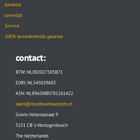
Garantie
Levertijd
Service
100% tevredenheids garantie
contact:
BTW: NL002027505B71
EORI: NL545029603
ASN: NL89ASNB0781261422
sales@musthavebracelets.nl
Gravin Helenastraat 9
5221 CB ‘s-Hertogenbosch
The Netherlands