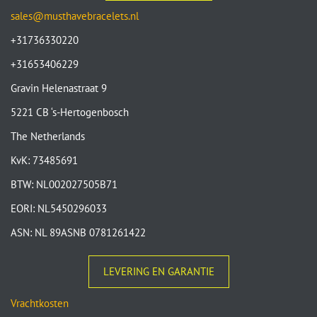
sales@musthavebracelets.nl
+31736330220
+31653406229
Gravin Helenastraat 9
5221 CB ‘s-Hertogenbosch
The Netherlands
KvK: 73485691
BTW: NL002027505B71
EORI: NL5450296033
ASN: NL 89ASNB 0781261422
LEVERING EN GARANTIE
Vrachtkosten