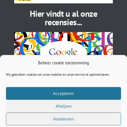
Hier vindt u al onze
recensies...
Beheer cookie toestemming
Wij gebruiken cookies om onze website en onze service te optimaliseren.
Accepteren
BTW: NL002027505B71 | EORI: NL5450296033 | ASN: NL
89ASNB 0781261422 | sales@musthavebracelets.nl
Afwijzen
Gravin Helenastraat 9 5221 CB ‘s-Hertogenbosch The
Netherlands | KvK: 73485691 | Tel: +31736330220 | Tel:
Voorkeuren
+31653406229