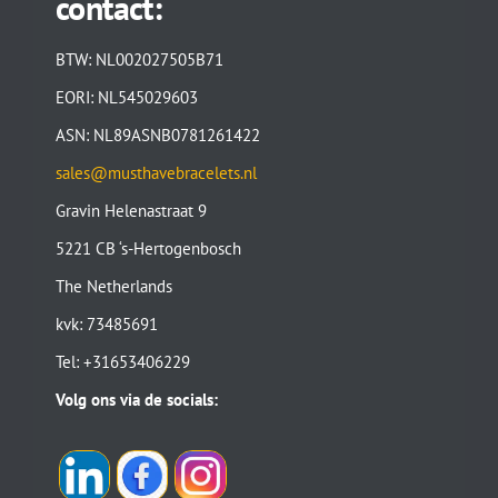
contact:
BTW: NL002027505B71
EORI: NL545029603
ASN: NL89ASNB0781261422
sales@musthavebracelets.nl
Gravin Helenastraat 9
5221 CB ‘s-Hertogenbosch
The Netherlands
kvk: 73485691
Tel: +31653406229
Volg ons via de socials: