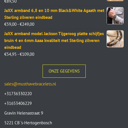
€
89,50
JaXX armband 6,8 en 10 mm Black&White Agaath met
Sterling zilveren eindbead
€
59,00
-
€
249,00
JaXX armband model Jackson Tijgeroog platte schijfjes
bruin 4 en 6mm Aaaa kwaliteit met Sterling zilveren
eindbead
€
54,95
-
€
109,00
ONZE GEGEVENS
sales@musthavebracelets.nl
+31736330220
+31653406229
Gravin Helenastraat 9
5221 CB ‘s-Hertogenbosch