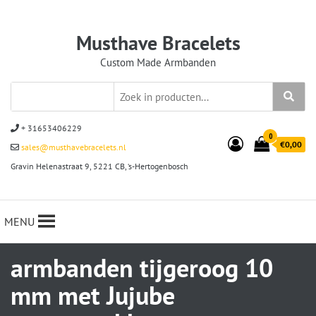
Musthave Bracelets
Custom Made Armbanden
+ 31653406229
0
€0,00
sales@musthavebracelets.nl
Gravin Helenastraat 9, 5221 CB, ‘s-Hertogenbosch
MENU
armbanden tijgeroog 10
mm met Jujube