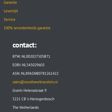
Garantie
Levertijd
Service
100% tevredenheids garantie
contact:
BTW: NL002027505B71
EORI: NL545029603
ASN: NL89ASNB0781261422
sales@musthavebracelets.nl
Gravin Helenastraat 9
5221 CB ‘s-Hertogenbosch
The Netherlands