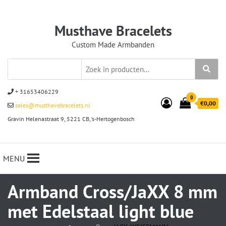
Musthave Bracelets
Custom Made Armbanden
+ 31653406229
0
€0,00
sales@musthavebracelets.nl
Gravin Helenastraat 9, 5221 CB, ‘s-Hertogenbosch
MENU
Armband Cross/JaXX 8 mm
met Edelstaal light blue