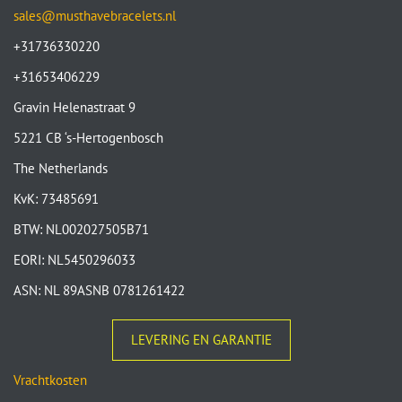
sales@musthavebracelets.nl
+31736330220
+31653406229
Gravin Helenastraat 9
5221 CB ‘s-Hertogenbosch
The Netherlands
KvK: 73485691
BTW: NL002027505B71
EORI: NL5450296033
ASN: NL 89ASNB 0781261422
LEVERING EN GARANTIE
Vrachtkosten