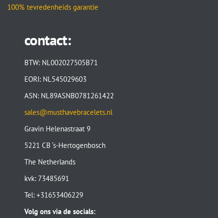
100% tevredenheids garantie
contact:
BTW: NL002027505B71
EORI: NL545029603
ASN: NL89ASNB0781261422
sales@musthavebracelets.nl
Gravin Helenastraat 9
5221 CB ‘s-Hertogenbosch
The Netherlands
kvk: 73485691
Tel: +31653406229
Volg ons via de socials: