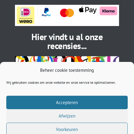
Hier vindt u al onze
recensies...
Beheer cookie toestemming
Wij gebruiken cookies om onze website en onze service te optimaliseren.
Accepteren
Afwijzen
BTW: NL002027505B71 | EORI: NL5450296033 | ASN: NL
89ASNB 0781261422 | sales@musthavebracelets.nl
Voorkeuren