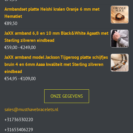
Armbandset platte Heishi kralen Oranje 6 mm met
Hematiet
€
89,50
JaXX armband 6,8 en 10 mm Black&White Agaath met
Sterling zilveren eindbead
€
59,00
-
€
249,00
JaXX armband model Jackson Tijgeroog platte schijfjes
bruin 4 en 6mm Aaaa kwaliteit met Sterling zilveren
eindbead
€
54,95
-
€
109,00
ONZE GEGEVENS
sales@musthavebracelets.nl
+31736330220
+31653406229