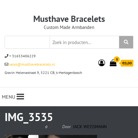
Musthave Bracelets
Custom Made Armbanden
+ 31653406229
0
€0,00
sales@musthavebracelets.nl
Gravin Helenastraat 9, 5221 CB, ‘s-Hertogenbosch
MENU
IMG_3535
11 november 2024
Door
JACK WEISSMANN
0