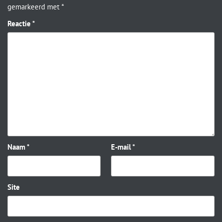
gemarkeerd met
*
Reactie
*
Naam
*
E-mail
*
Site