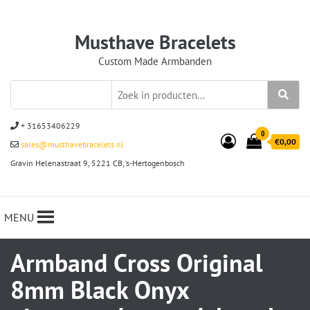
Musthave Bracelets
Custom Made Armbanden
+ 31653406229
0
€0,00
sales@musthavebracelets.nl
Gravin Helenastraat 9, 5221 CB, ‘s-Hertogenbosch
MENU
Armband Cross Original
8mm Black Onyx