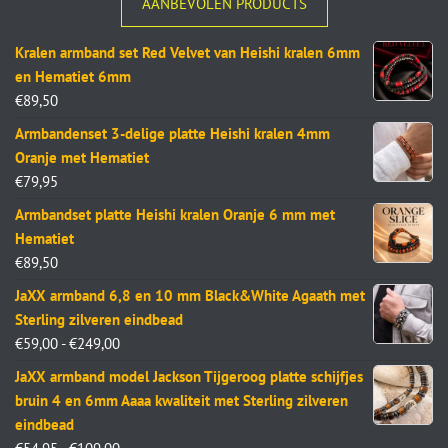
AANBEVOLEN PRODUCTS
Kralen armband set Red Velvet van Heishi kralen 6mm
en Hematiet 6mm
€
89,50
Armbandenset 3-delige platte Heishi kralen 4mm
Oranje met Hematiet
€
79,95
Armbandset platte Heishi kralen Oranje 6 mm met
Hematiet
€
89,50
JaXX armband 6,8 en 10 mm Black&White Agaath met
Sterling zilveren eindbead
€
59,00
-
€
249,00
JaXX armband model Jackson Tijgeroog platte schijfjes
bruin 4 en 6mm Aaaa kwaliteit met Sterling zilveren
eindbead