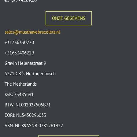
€
54,95
-
€
109,00
ONZE GEGEVENS
sales@musthavebracelets.nl
+31736330220
+31653406229
Gravin Helenastraat 9
5221 CB ‘s-Hertogenbosch
The Netherlands
KvK: 73485691
BTW: NL002027505B71
EORI: NL5450296033
ASN: NL 89ASNB 0781261422