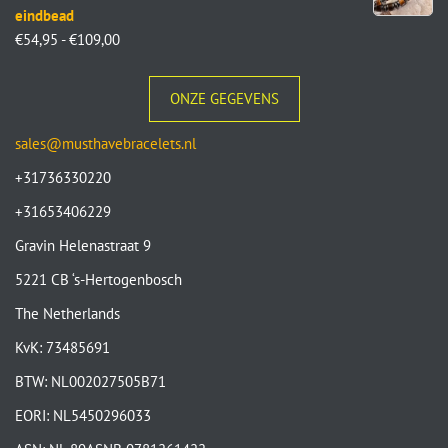
eindbead
€
54,95
-
€
109,00
ONZE GEGEVENS
sales@musthavebracelets.nl
+31736330220
+31653406229
Gravin Helenastraat 9
5221 CB ‘s-Hertogenbosch
The Netherlands
KvK: 73485691
BTW: NL002027505B71
EORI: NL5450296033