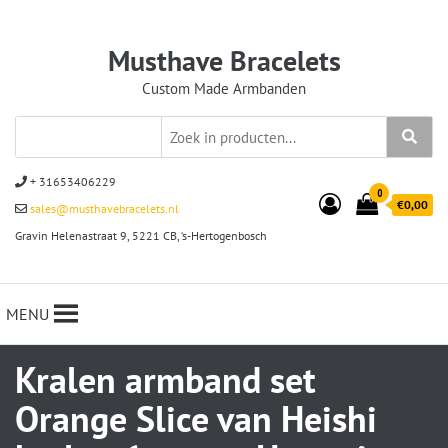
Musthave Bracelets
Custom Made Armbanden
+ 31653406229
0
€0,00
sales@musthavebracelets.nl
Gravin Helenastraat 9, 5221 CB, ‘s-Hertogenbosch
MENU
Kralen armband set
Orange Slice van Heishi