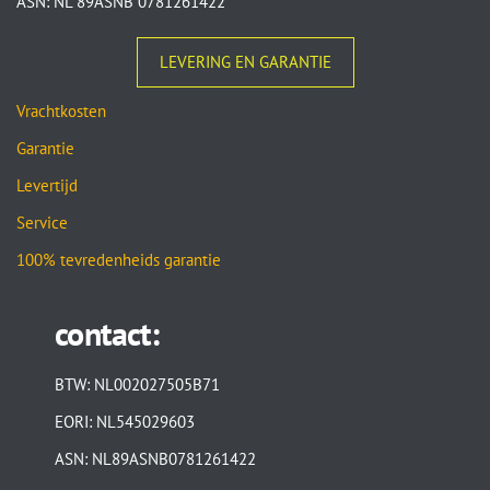
ASN: NL 89ASNB 0781261422
LEVERING EN GARANTIE
Vrachtkosten
Garantie
Levertijd
Service
100% tevredenheids garantie
contact:
BTW: NL002027505B71
EORI: NL545029603
ASN: NL89ASNB0781261422