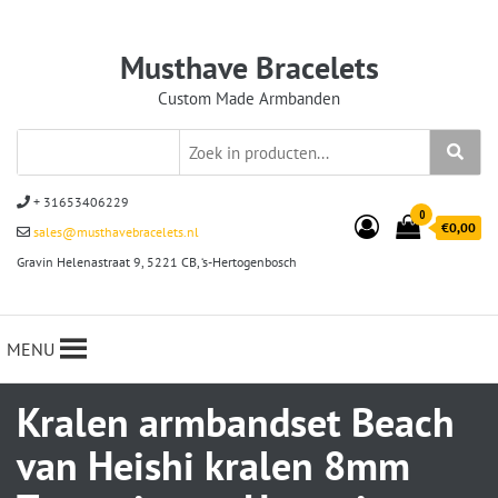
Musthave Bracelets
Custom Made Armbanden
+ 31653406229
0
€0,00
sales@musthavebracelets.nl
Gravin Helenastraat 9, 5221 CB, ‘s-Hertogenbosch
MENU
Kralen armbandset Beach
van Heishi kralen 8mm