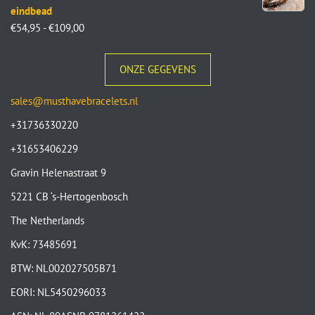
eindbead
€
54,95
-
€
109,00
ONZE GEGEVENS
sales@musthavebracelets.nl
+31736330220
+31653406229
Gravin Helenastraat 9
5221 CB ‘s-Hertogenbosch
The Netherlands
KvK: 73485691
BTW: NL002027505B71
EORI: NL5450296033