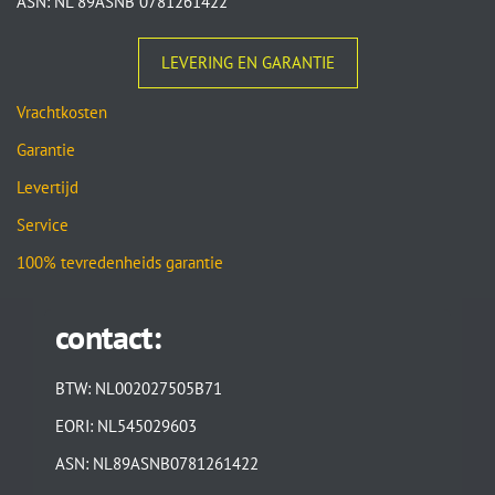
ASN: NL 89ASNB 0781261422
LEVERING EN GARANTIE
Vrachtkosten
Garantie
Levertijd
Service
100% tevredenheids garantie
contact:
BTW: NL002027505B71
EORI: NL545029603
ASN: NL89ASNB0781261422