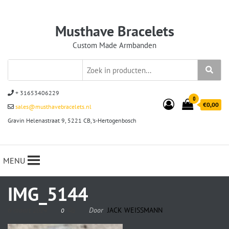
Musthave Bracelets
Custom Made Armbanden
+ 31653406229
0
€0,00
sales@musthavebracelets.nl
Gravin Helenastraat 9, 5221 CB, ‘s-Hertogenbosch
MENU
IMG_5144
6 maart 2024
Door
JACK WEISSMANN
0