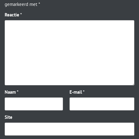
gemarkeerd met
*
Reactie
*
Naam
*
E-mail
*
Site