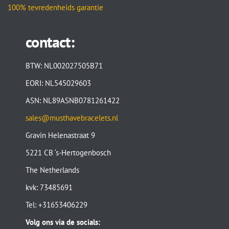
100% tevredenheids garantie
contact:
BTW: NL002027505B71
EORI: NL545029603
ASN: NL89ASNB0781261422
sales@musthavebracelets.nl
Gravin Helenastraat 9
5221 CB ‘s-Hertogenbosch
The Netherlands
kvk: 73485691
Tel: +31653406229
Volg ons via de socials: