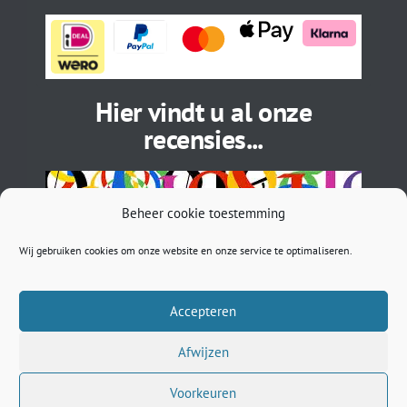
Hier vindt u al onze
recensies...
Beheer cookie toestemming
Wij gebruiken cookies om onze website en onze service te optimaliseren.
Accepteren
Afwijzen
BTW: NL002027505B71 | EORI: NL5450296033 | ASN: NL
89ASNB 0781261422 | sales@musthavebracelets.nl
Voorkeuren