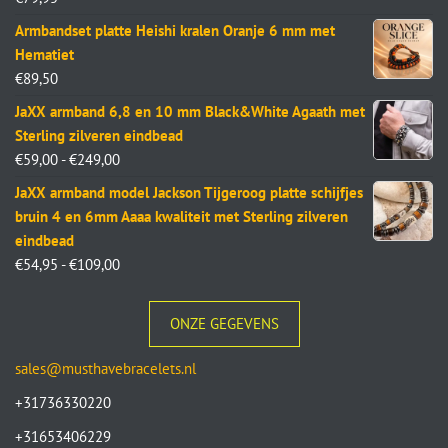
Armbandset platte Heishi kralen Oranje 6 mm met
Hematiet
€
89,50
JaXX armband 6,8 en 10 mm Black&White Agaath met
Sterling zilveren eindbead
€
59,00
-
€
249,00
JaXX armband model Jackson Tijgeroog platte schijfjes
bruin 4 en 6mm Aaaa kwaliteit met Sterling zilveren
eindbead
€
54,95
-
€
109,00
ONZE GEGEVENS
sales@musthavebracelets.nl
+31736330220
+31653406229