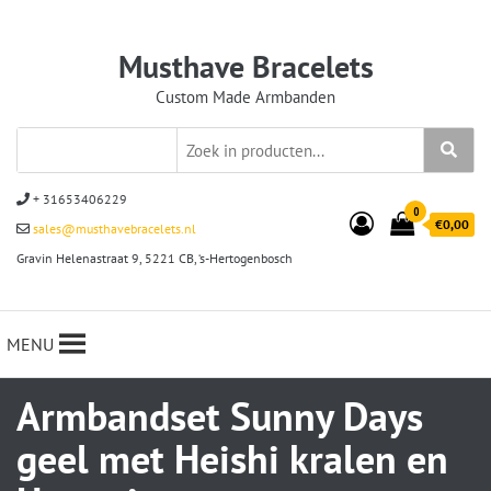
Musthave Bracelets
Custom Made Armbanden
+ 31653406229
0
€0,00
sales@musthavebracelets.nl
Gravin Helenastraat 9, 5221 CB, ‘s-Hertogenbosch
MENU
Armbandset Sunny Days
geel met Heishi kralen en