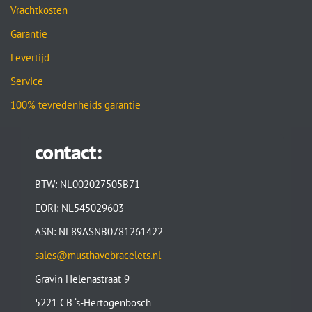
Vrachtkosten
Garantie
Levertijd
Service
100% tevredenheids garantie
contact:
BTW: NL002027505B71
EORI: NL545029603
ASN: NL89ASNB0781261422
sales@musthavebracelets.nl
Gravin Helenastraat 9
5221 CB ‘s-Hertogenbosch