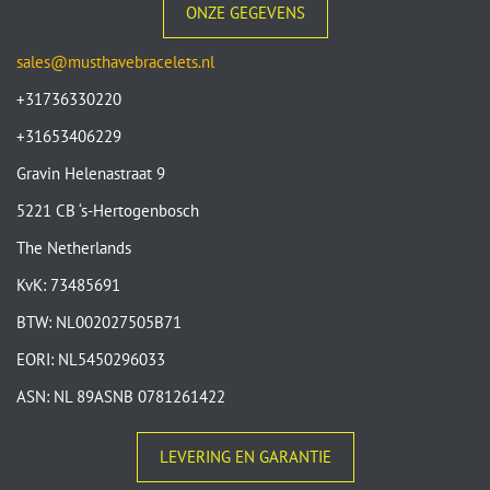
ONZE GEGEVENS
sales@musthavebracelets.nl
+31736330220
+31653406229
Gravin Helenastraat 9
5221 CB ‘s-Hertogenbosch
The Netherlands
KvK: 73485691
BTW: NL002027505B71
EORI: NL5450296033
ASN: NL 89ASNB 0781261422
LEVERING EN GARANTIE