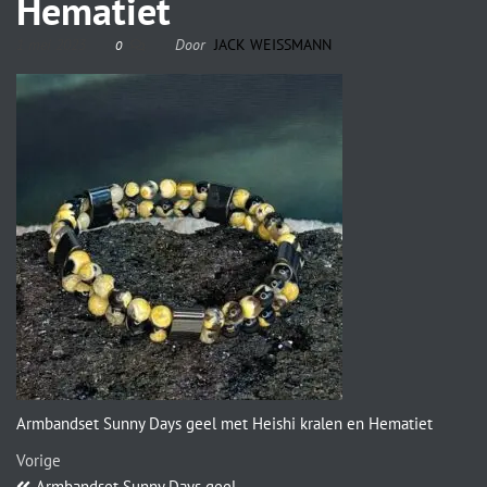
Hematiet
1 mei 2023
Door
JACK WEISSMANN
0
Armbandset Sunny Days geel met Heishi kralen en Hematiet
Vorige
Armbandset Sunny Days geel