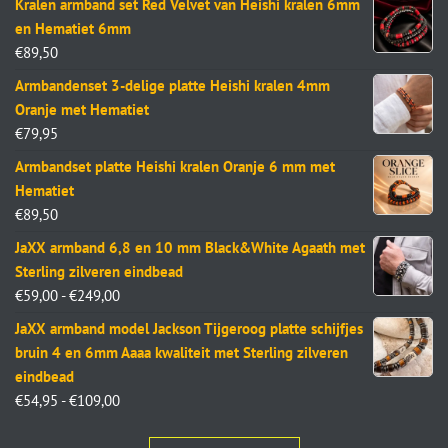
Kralen armband set Red Velvet van Heishi kralen 6mm
en Hematiet 6mm
€
89,50
Armbandenset 3-delige platte Heishi kralen 4mm
Oranje met Hematiet
€
79,95
Armbandset platte Heishi kralen Oranje 6 mm met
Hematiet
€
89,50
JaXX armband 6,8 en 10 mm Black&White Agaath met
Sterling zilveren eindbead
€
59,00
-
€
249,00
JaXX armband model Jackson Tijgeroog platte schijfjes
bruin 4 en 6mm Aaaa kwaliteit met Sterling zilveren
eindbead
€
54,95
-
€
109,00