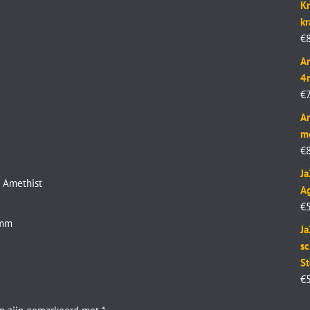
Kr
k
€
Ar
4
€
Ar
m
€
J
 Amethist
Ag
€
 mm
Ja
sc
St
€