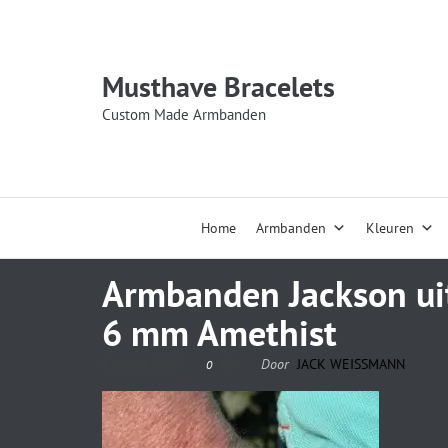
Musthave Bracelets
Custom Made Armbanden
Home
Armbanden
Kleuren
Armbanden Jackson uit
6 mm Amethist
8 maart 2025
Door
JACK WEISSMANN
0