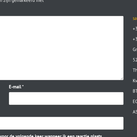
en zijn gemarkeerd met
*
sa
+
+
Gr
52
Th
K
E-mail
*
B
E
A
 voor de volgende keer wanneer ik een reactie plaats.