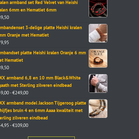
alen armband set Red Velvet van Heishi
ralen 6mm en Hematiet 6mm
89,50
mbandenset 3-delige platte Heishi kralen
mm Oranje met Hematiet
79,95
mbandset platte Heishi kralen Oranje 6 mm
et Hematiet
89,50
aXX armband 6,8 en 10 mm Black&White
aath met Sterling zilveren eindbead
59,00
-
€
249,00
XX armband model Jackson Tijgeroog platte
hijfjes bruin 4 en 6mm Aaaa kwaliteit met
erling zilveren eindbead
54,95
-
€
109,00