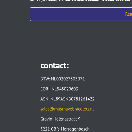
contact:
BTW: NL002027505B71
EORI: NL545029603
ASN: NL89ASNB0781261422
sales@musthavebracelets.nl
Gravin Helenastraat 9
5221 CB ‘s-Hertogenbosch