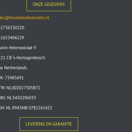
ONZE GEGEVENS
les@musthavebracelets.nl
31736330220
31653406229
avin Helenastraat 9
21 CB ‘s-Hertogenbosch
e Netherlands
vK: 73485691
TW: NL002027505B71
ORI: NL5450296033
SN: NL 89ASNB 0781261422
LEVERING EN GARANTIE