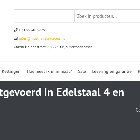
+ 31653406229
sales@musthavebracelets.nl
Gravin Helenastraat 9, 5221 CB, ‘s-Hertogenbosch
Kettingen
Hoe meet ik mijn maat?
Sale
Levering en garantie
R
gevoerd in Edelstaal 4 en
Ge