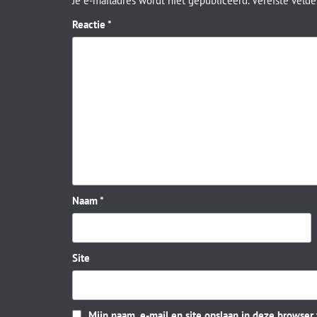
Je e-mailadres wordt niet gepubliceerd.
Vereiste veld
Reactie
*
Naam
*
Site
Mijn naam, e-mail en site opslaan in deze browser