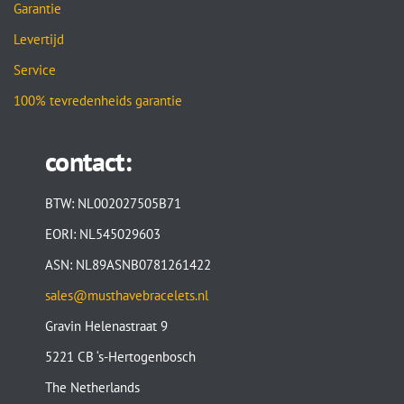
Garantie
Levertijd
Service
100% tevredenheids garantie
contact:
BTW: NL002027505B71
EORI: NL545029603
ASN: NL89ASNB0781261422
sales@musthavebracelets.nl
Gravin Helenastraat 9
5221 CB ‘s-Hertogenbosch
The Netherlands