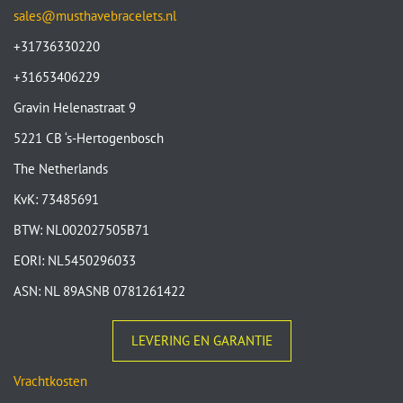
sales@musthavebracelets.nl
+31736330220
+31653406229
Gravin Helenastraat 9
5221 CB ‘s-Hertogenbosch
The Netherlands
KvK: 73485691
BTW: NL002027505B71
EORI: NL5450296033
ASN: NL 89ASNB 0781261422
LEVERING EN GARANTIE
Vrachtkosten