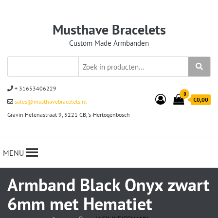
Musthave Bracelets
Custom Made Armbanden
+ 31653406229
0
€0,00
sales@musthavebracelets.nl
Gravin Helenastraat 9, 5221 CB, ‘s-Hertogenbosch
MENU
Armband Black Onyx zwart
6mm met Hematiet