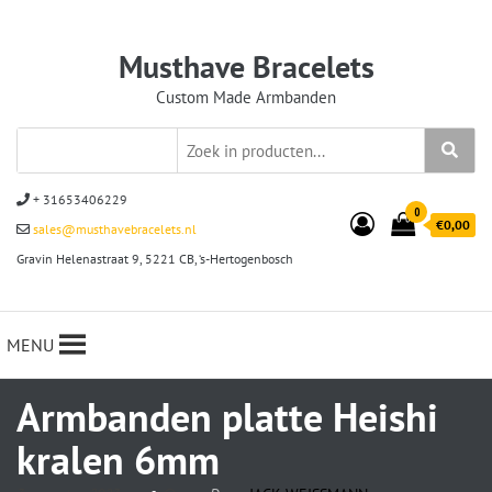
Musthave Bracelets
Custom Made Armbanden
+ 31653406229
0
€0,00
sales@musthavebracelets.nl
Gravin Helenastraat 9, 5221 CB, ‘s-Hertogenbosch
MENU
Armbanden platte Heishi
kralen 6mm