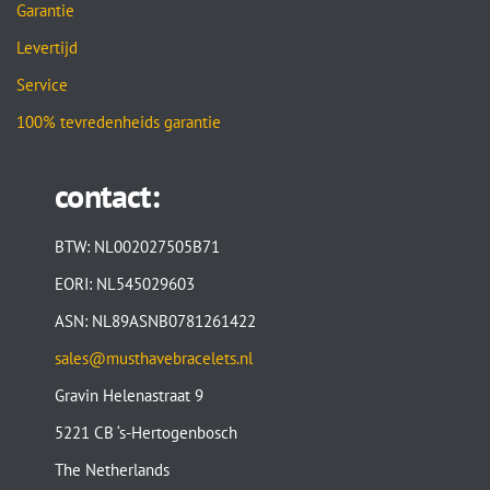
Garantie
Levertijd
Service
100% tevredenheids garantie
contact:
BTW: NL002027505B71
EORI: NL545029603
ASN: NL89ASNB0781261422
sales@musthavebracelets.nl
Gravin Helenastraat 9
5221 CB ‘s-Hertogenbosch
The Netherlands