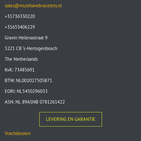
sales@musthavebracelets.nl
+31736330220
+31653406229
Gravin Helenastraat 9
5221 CB ‘s-Hertogenbosch
The Netherlands
KvK: 73485691
BTW: NL002027505B71
EORI: NL5450296033
ASN: NL 89ASNB 0781261422
LEVERING EN GARANTIE
Vrachtkosten