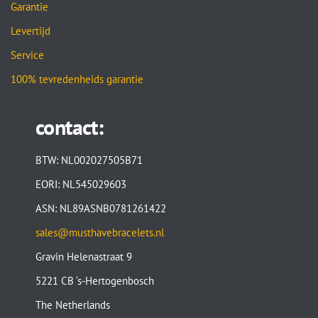
Garantie
Levertijd
Service
100% tevredenheids garantie
contact:
BTW: NL002027505B71
EORI: NL545029603
ASN: NL89ASNB0781261422
sales@musthavebracelets.nl
Gravin Helenastraat 9
5221 CB ‘s-Hertogenbosch
The Netherlands