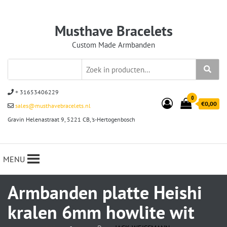
Musthave Bracelets
Custom Made Armbanden
+ 31653406229
0
€0,00
sales@musthavebracelets.nl
Gravin Helenastraat 9, 5221 CB, ‘s-Hertogenbosch
MENU
Armbanden platte Heishi
kralen 6mm howlite wit