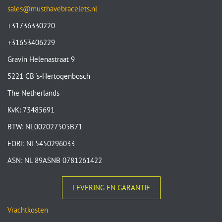
sales@musthavebracelets.nl
+31736330220
+31653406229
Gravin Helenastraat 9
5221 CB ‘s-Hertogenbosch
The Netherlands
KvK: 73485691
BTW: NL002027505B71
EORI: NL5450296033
ASN: NL 89ASNB 0781261422
LEVERING EN GARANTIE
Vrachtkosten