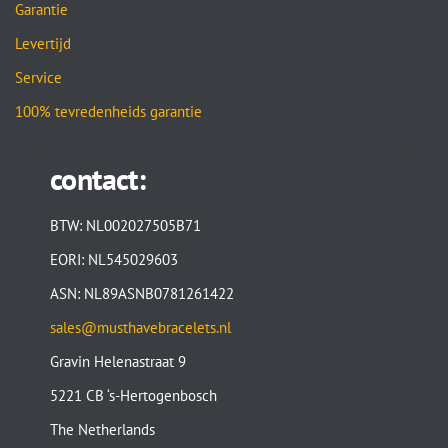
Garantie
Levertijd
Service
100% tevredenheids garantie
contact:
BTW: NL002027505B71
EORI: NL545029603
ASN: NL89ASNB0781261422
sales@musthavebracelets.nl
Gravin Helenastraat 9
5221 CB ‘s-Hertogenbosch
The Netherlands