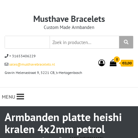
Musthave Bracelets
Custom Made Armbanden
+ 31653406229
0
€0,00
sales@musthavebracelets.nl
Gravin Helenastraat 9, 5221 CB, ‘s-Hertogenbosch
MENU
Armbanden platte heishi
kralen 4x2mm petrol