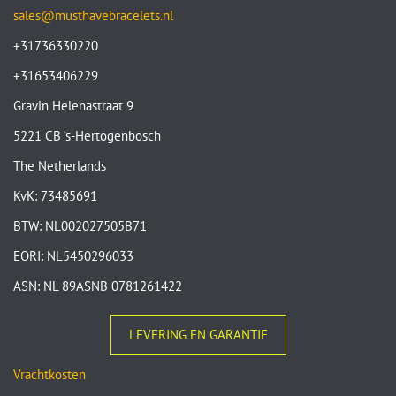
sales@musthavebracelets.nl
+31736330220
+31653406229
Gravin Helenastraat 9
5221 CB ‘s-Hertogenbosch
The Netherlands
KvK: 73485691
BTW: NL002027505B71
EORI: NL5450296033
ASN: NL 89ASNB 0781261422
LEVERING EN GARANTIE
Vrachtkosten