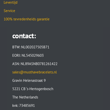
Levertijd
Service
100% tevredenheids garantie
contact:
BTW: NL002027505B71
EORI: NL545029603
ASN: NL89ASNB0781261422
sales@musthavebracelets.nl
Gravin Helenastraat 9
5221 CB ‘s-Hertogenbosch
The Netherlands
kvk: 73485691