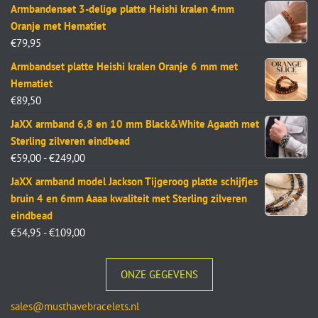
Armbandenset 3-delige platte Heishi kralen 4mm
Oranje met Hematiet
€
79,95
Armbandset platte Heishi kralen Oranje 6 mm met
Hematiet
€
89,50
JaXX armband 6,8 en 10 mm Black&White Agaath met
Sterling zilveren eindbead
€
59,00
-
€
249,00
JaXX armband model Jackson Tijgeroog platte schijfjes
bruin 4 en 6mm Aaaa kwaliteit met Sterling zilveren
eindbead
€
54,95
-
€
109,00
ONZE GEGEVENS
sales@musthavebracelets.nl