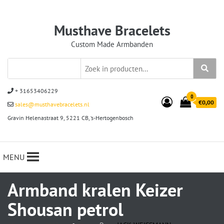
Musthave Bracelets
Custom Made Armbanden
+ 31653406229
0
€0,00
sales@musthavebracelets.nl
Gravin Helenastraat 9, 5221 CB, ‘s-Hertogenbosch
MENU
Armband kralen Keizer
Shousan petrol