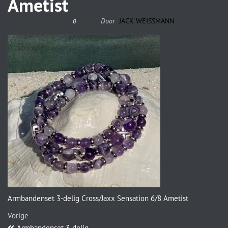
Ametist
21 augustus 2023
Door
JACK WEISSMANN
0
Armbandenset 3-delig Cross/Jaxx Sensation 6/8 Ametist
Vorige
Armbandenset 3-delig