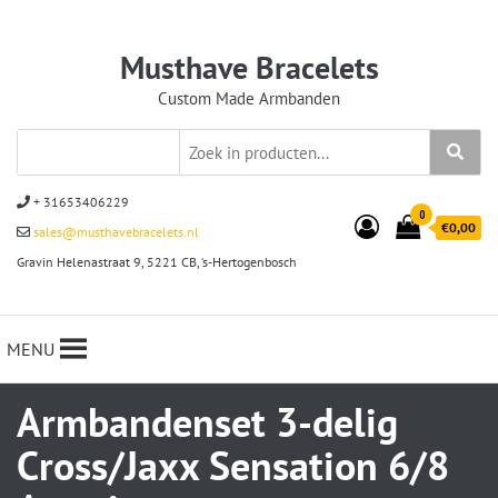
Musthave Bracelets
Custom Made Armbanden
+ 31653406229
0
€0,00
sales@musthavebracelets.nl
Gravin Helenastraat 9, 5221 CB, ‘s-Hertogenbosch
MENU
Armbandenset 3-delig
Cross/Jaxx Sensation 6/8