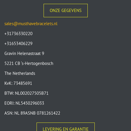
ONZE GEGEVENS
sales@musthavebracelets.nl
+31736330220
+31653406229
Gravin Helenastraat 9
5221 CB ‘s-Hertogenbosch
The Netherlands
KvK: 73485691
BTW: NL002027505B71
EORI: NL5450296033
ASN: NL 89ASNB 0781261422
LEVERING EN GARANTIE