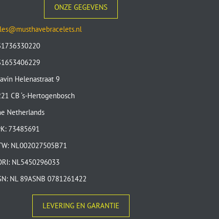
ONZE GEGEVENS
les@musthavebracelets.nl
31736330220
31653406229
avin Helenastraat 9
21 CB ‘s-Hertogenbosch
e Netherlands
vK: 73485691
TW: NL002027505B71
ORI: NL5450296033
SN: NL 89ASNB 0781261422
LEVERING EN GARANTIE