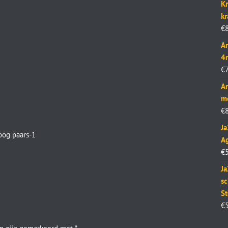
Kr
k
€
Ar
4
€
Ar
m
€
J
oog paars-1
Ag
€
Ja
sc
St
€