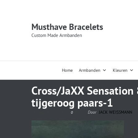
Musthave Bracelets
Custom Made Armbanden
Home
Armbanden
Kleuren
Cross/JaXX Sensation
tijgeroog paars-1
21 augustus 2023
Door
JACK WEISSMANN
0