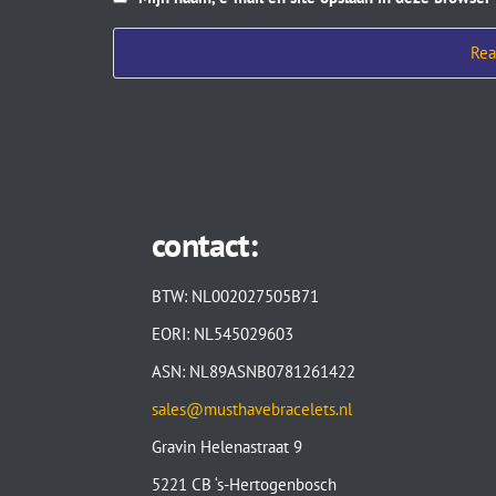
contact:
BTW: NL002027505B71
EORI: NL545029603
ASN: NL89ASNB0781261422
sales@musthavebracelets.nl
Gravin Helenastraat 9
5221 CB ‘s-Hertogenbosch