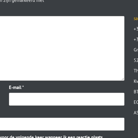
en zijn gemarkeerd met
*
sa
+
+
Gr
52
Th
K
E-mail
*
B
E
A
 voor de volgende keer wanneer ik een reactie plaats.