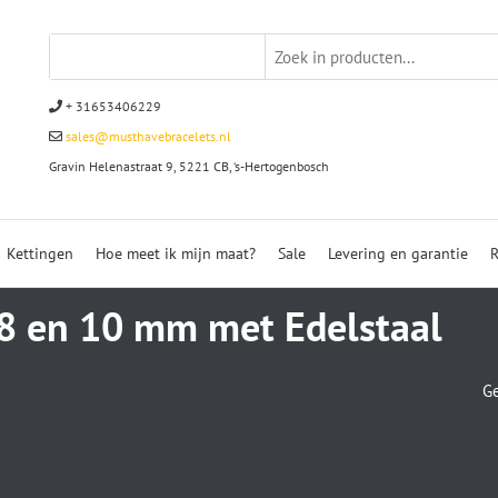
+ 31653406229
sales@musthavebracelets.nl
Gravin Helenastraat 9, 5221 CB, ‘s-Hertogenbosch
Kettingen
Hoe meet ik mijn maat?
Sale
Levering en garantie
R
 8 en 10 mm met Edelstaal
Ge