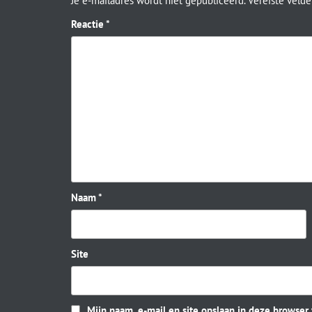
Je e-mailadres wordt niet gepubliceerd.
Vereiste veld
Reactie
*
Naam
*
Site
Mijn naam, e-mail en site opslaan in deze browser