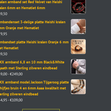
alen armband set Red Velvet van Heishi
ralen 6mm en Hematiet 6mm
89,50
mbandenset 3-delige platte Heishi kralen
mm Oranje met Hematiet
79,95
mbandset platte Heishi kralen Oranje 6 mm
et Hematiet
89,50
aXX armband 6,8 en 10 mm Black&White
aath met Sterling zilveren eindbead
59,00
-
€
249,00
XX armband model Jackson Tijgeroog platte
hijfjes bruin 4 en 6mm Aaaa kwaliteit met
erling zilveren eindbead
54,95
-
€
109,00