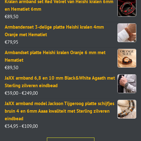
Kralen armband set Red Velvet van Heishi kralen 6mm
en Hematiet 6mm
€
89,50
Armbandenset 3-delige platte Heishi kralen 4mm
Oranje met Hematiet
€
79,95
Armbandset platte Heishi kralen Oranje 6 mm met
Hematiet
€
89,50
JaXX armband 6,8 en 10 mm Black&White Agaath met
Sterling zilveren eindbead
€
59,00
-
€
249,00
JaXX armband model Jackson Tijgeroog platte schijfjes
bruin 4 en 6mm Aaaa kwaliteit met Sterling zilveren
eindbead
€
54,95
-
€
109,00