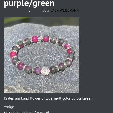
purple/green
29 juni 2021
Door
JACK WEISSMANN
0
Kralen armband flower of love, multicolor purple/green
Vorige
Kralen armband flower of