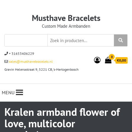
Musthave Bracelets
Custom Made Armbanden
+ 31653406229
0
€0,00
sales@musthavebracelets.nl
Gravin Helenastraat 9, 5221 CB, ‘s-Hertogenbosch
MENU
Kralen armband flower of
love, multicolor