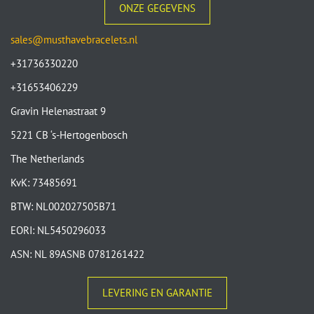
ONZE GEGEVENS
sales@musthavebracelets.nl
+31736330220
+31653406229
Gravin Helenastraat 9
5221 CB ‘s-Hertogenbosch
The Netherlands
KvK: 73485691
BTW: NL002027505B71
EORI: NL5450296033
ASN: NL 89ASNB 0781261422
LEVERING EN GARANTIE