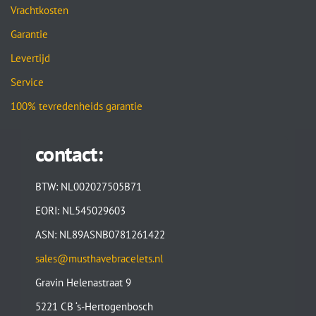
Vrachtkosten
Garantie
Levertijd
Service
100% tevredenheids garantie
contact:
BTW: NL002027505B71
EORI: NL545029603
ASN: NL89ASNB0781261422
sales@musthavebracelets.nl
Gravin Helenastraat 9
5221 CB ‘s-Hertogenbosch