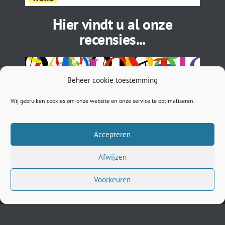
Hier vindt u al onze
recensies...
Beheer cookie toestemming
Wij gebruiken cookies om onze website en onze service te optimaliseren.
Accepteren
Afwijzen
BTW: NL002027505B71 | EORI: NL5450296033 | ASN: NL
89ASNB 0781261422 | sales@musthavebracelets.nl
Voorkeuren
Gravin Helenastraat 9 5221 CB ‘s-Hertogenbosch The
Netherlands | KvK: 73485691 | Tel: +31736330220 | Tel:
+31653406229