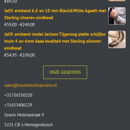
€
89,50
JaXX armband 6,8 en 10 mm Black&White Agaath met
Sterling zilveren eindbead
€
59,00
-
€
249,00
JaXX armband model Jackson Tijgeroog platte schijfjes
bruin 4 en 6mm Aaaa kwaliteit met Sterling zilveren
eindbead
€
54,95
-
€
109,00
ONZE GEGEVENS
sales@musthavebracelets.nl
+31736330220
+31653406229
Gravin Helenastraat 9
5221 CB ‘s-Hertogenbosch