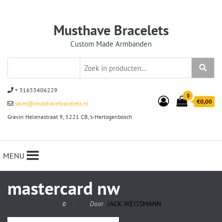
Musthave Bracelets
Custom Made Armbanden
+ 31653406229
0
€0,00
sales@musthavebracelets.nl
Gravin Helenastraat 9, 5221 CB, ‘s-Hertogenbosch
MENU
mastercard nw
10 maart 2025
Door
JACK WEISSMANN
0