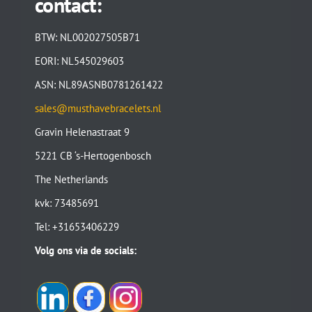
contact:
BTW: NL002027505B71
EORI: NL545029603
ASN: NL89ASNB0781261422
sales@musthavebracelets.nl
Gravin Helenastraat 9
5221 CB ‘s-Hertogenbosch
The Netherlands
kvk: 73485691
Tel: +31653406229
Volg ons via de socials: