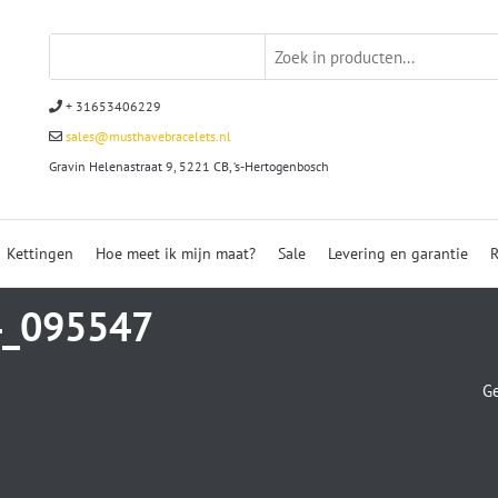
+ 31653406229
sales@musthavebracelets.nl
Gravin Helenastraat 9, 5221 CB, ‘s-Hertogenbosch
Kettingen
Hoe meet ik mijn maat?
Sale
Levering en garantie
R
4_095547
Ge