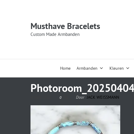
Musthave Bracelets
Custom Made Armbanden
Home
Armbanden
Kleuren
Photoroom_2025040
4 april 2025
Door
JACK WEISSMANN
0