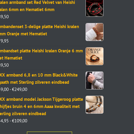
alen armband set Red Velvet van Heishi
ralen 6mm en Hematiet 6mm
89,50
mbandenset 3-delige platte Heishi kralen
mm Oranje met Hematiet
79,95
mbandset platte Heishi kralen Oranje 6 mm
et Hematiet
89,50
aXX armband 6,8 en 10 mm Black&White
aath met Sterling zilveren eindbead
59,00
-
€
249,00
XX armband model Jackson Tijgeroog platte
hijfjes bruin 4 en 6mm Aaaa kwaliteit met
erling zilveren eindbead
54,95
-
€
109,00