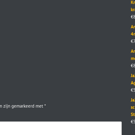
Kr
k
€
Ar
4
€
Ar
m
€
J
Ag
€
Ja
en zijn gemarkeerd met
*
sc
St
€