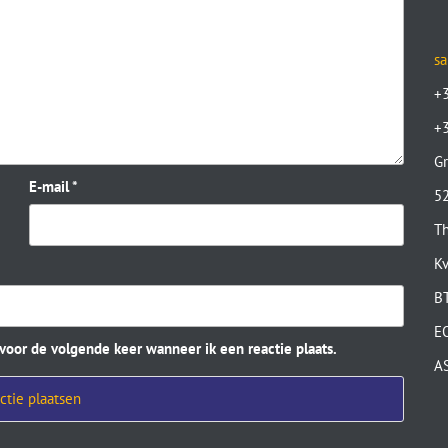
sa
+
+
Gr
E-mail
*
52
Th
K
B
E
 voor de volgende keer wanneer ik een reactie plaats.
A