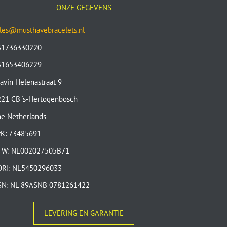
ONZE GEGEVENS
les@musthavebracelets.nl
31736330220
31653406229
avin Helenastraat 9
21 CB ‘s-Hertogenbosch
e Netherlands
vK: 73485691
TW: NL002027505B71
ORI: NL5450296033
SN: NL 89ASNB 0781261422
LEVERING EN GARANTIE