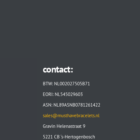
contact:
BTW: NL002027505B71
EORI: NL545029603
ASN: NL89ASNB0781261422
sales@musthavebracelets.nl
Gravin Helenastraat 9
5221 CB ‘s-Hertogenbosch