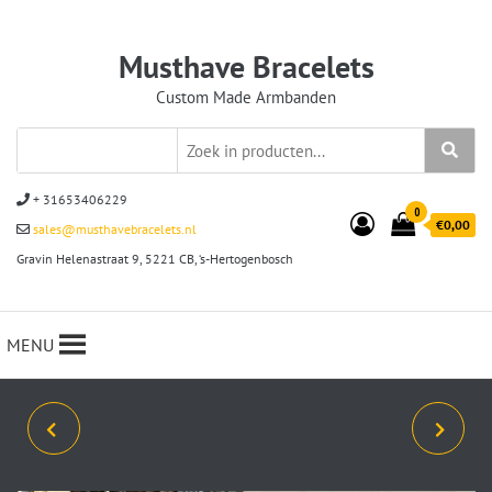
Musthave Bracelets
Custom Made Armbanden
+ 31653406229
0
€0,00
sales@musthavebracelets.nl
Gravin Helenastraat 9, 5221 CB, ‘s-Hertogenbosch
MENU
ARMBANDSET JAMPA
ARMBAND CROSS
TIBETAANS MET
8/10/8MM IN 16 KLEUREN