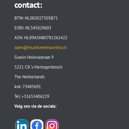
contact:
BTW: NL002027505B71
EORI: NL545029603
ASN: NL89ASNB0781261422
sales@musthavebracelets.nl
Gravin Helenastraat 9
5221 CB ‘s-Hertogenbosch
The Netherlands
kvk: 73485691
Tel: +31653406229
Volg ons via de socials: