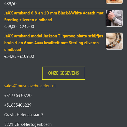
€
89,50
JaXX armband 6,8 en 10 mm Black&White Agaath met
Sterling zilveren eindbead
€
59,00
-
€
249,00
JaXX armband model Jackson Tijgeroog platte schijfjes
bruin 4 en 6mm Aaaa kwaliteit met Sterling zilveren
eindbead
€
54,95
-
€
109,00
ONZE GEGEVENS
sales@musthavebracelets.nl
+31736330220
+31653406229
Gravin Helenastraat 9
5221 CB ‘s-Hertogenbosch