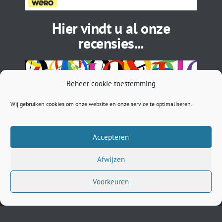
Hier vindt u al onze
recensies...
Beheer cookie toestemming
Wij gebruiken cookies om onze website en onze service te optimaliseren.
Accepteren
Afwijzen
BTW: NL002027505B71 | EORI: NL5450296033 | ASN: NL
89ASNB 0781261422 | sales@musthavebracelets.nl
Voorkeuren
Gravin Helenastraat 9 5221 CB ‘s-Hertogenbosch The
Netherlands | KvK: 73485691 | Tel: +31736330220 | Tel:
+31653406229