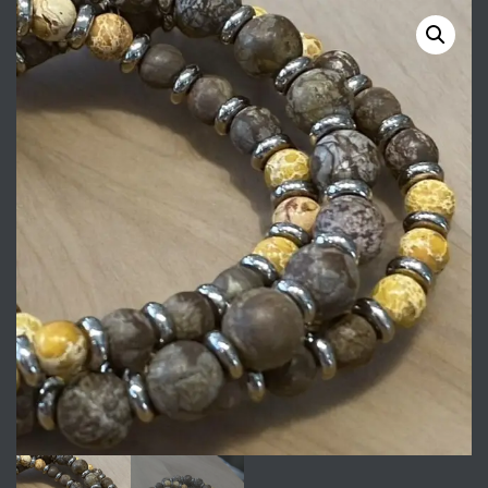
DUMORTIERITE 8 EN 10MM
UITGEVOERD MET
EBBENHOUTEN SLUITING
EDELSTAAL
EN SPACERS