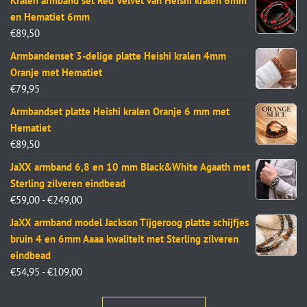
Kralen armband set Red Velvet van Heishi kralen 6mm
en Hematiet 6mm
€
89,50
Armbandenset 3-delige platte Heishi kralen 4mm
Oranje met Hematiet
€
79,95
Armbandset platte Heishi kralen Oranje 6 mm met
Hematiet
€
89,50
JaXX armband 6,8 en 10 mm Black&White Agaath met
Sterling zilveren eindbead
€
59,00
-
€
249,00
JaXX armband model Jackson Tijgeroog platte schijfjes
bruin 4 en 6mm Aaaa kwaliteit met Sterling zilveren
eindbead
€
54,95
-
€
109,00