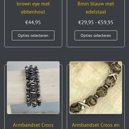
brown eye met
8mm blauw met
ebbenhout
edelstaal
€
44,95
€
29,95
-
€
59,95
Opties selecteren
Opties selecteren
Armbandset Cross
Armbandset Cross en