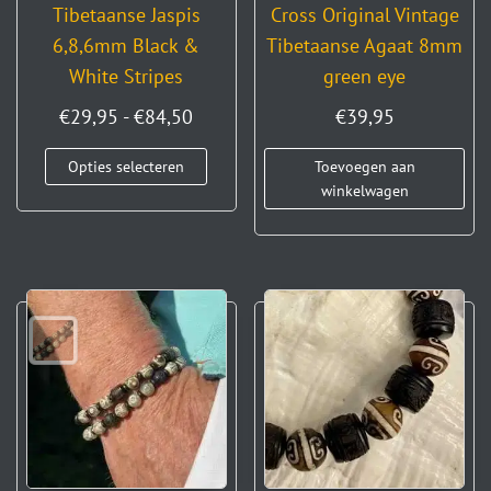
Tibetaanse Jaspis
Cross Original Vintage
6,8,6mm Black &
Tibetaanse Agaat 8mm
White Stripes
green eye
€
29,95
-
€
84,50
€
39,95
Opties selecteren
Toevoegen aan
winkelwagen