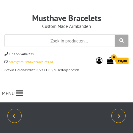
Musthave Bracelets
Custom Made Armbanden
+ 31653406229
0
€0,00
sales@musthavebracelets.nl
Gravin Helenastraat 9, 5221 CB, ‘s-Hertogenbosch
MENU
ARMBAND CROSS
ARMBAND CROSS
TIBETAANS 8MM NATURAL
TIBETAANSE AGAAT 8MM