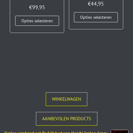
€
44,95
Gewaardeerd
€
99,95
5.00
uit 5
Opties selecteren
Opties selecteren
WINKELWAGEN
AANBEVOLEN PRODUCTS