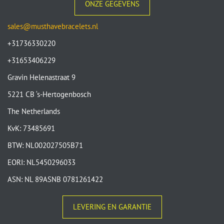
ONZE GEGEVENS
sales@musthavebracelets.nl
+31736330220
+31653406229
Gravin Helenastraat 9
5221 CB ‘s-Hertogenbosch
The Netherlands
KvK: 73485691
BTW: NL002027505B71
EORI: NL5450296033
ASN: NL 89ASNB 0781261422
LEVERING EN GARANTIE