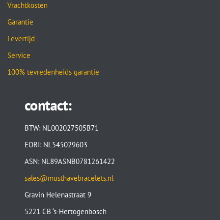
Vrachtkosten
Garantie
Levertijd
Service
100% tevredenheids garantie
contact:
BTW: NL002027505B71
EORI: NL545029603
ASN: NL89ASNB0781261422
sales@musthavebracelets.nl
Gravin Helenastraat 9
5221 CB ‘s-Hertogenbosch